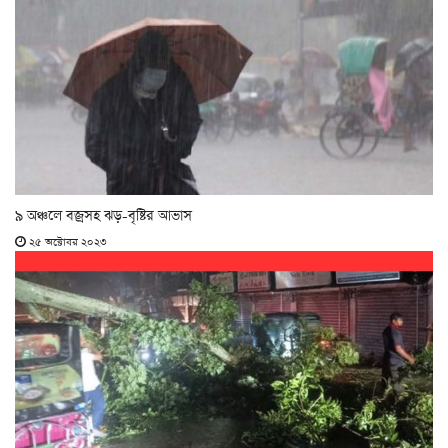
৯ অঞ্চলে বজ্রসহ ঝড়-বৃষ্টির আভাস
২৫ অক্টোবর ২০২৩