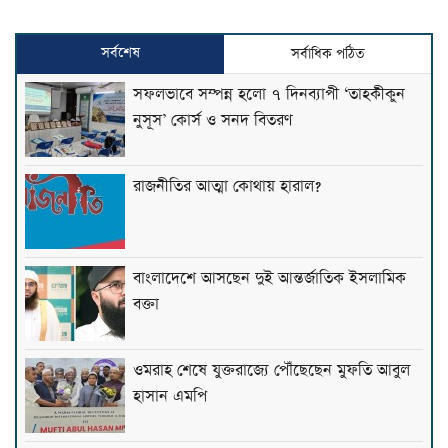
সর্বশেষ
সর্বাধিক পঠিত
সফলভাবে সম্পন্ন হলো ৭ দিনব্যাপী ‘তাহকীকুন
নুসূস’ কোর্স ও সনদ বিতরণ
রাজনীতির আত্মা কোথায় হারাল?
বাংলাদেশে আসছেন দুই আন্তর্জাতিক ইসলামিক
বক্তা
ওমরাহ শেষে যুক্তরাজ্যে পৌঁছেছেন মুফতি আবুল
হাসান এমপি