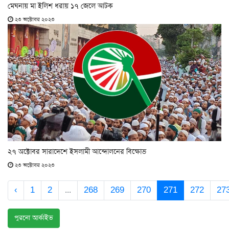
মেঘনায় মা ইলিশ ধরায় ১৭ জেলে আটক
২৩ অক্টোবর ২০২৩
২৭ অক্টোবর সারাদেশে ইসলামী আন্দোলনের বিক্ষোভ
২৩ অক্টোবর ২০২৩
‹
1
2
...
268
269
270
271
272
27
পুরনো আর্কাইভ