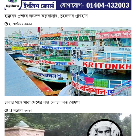
হামুনের প্রভাবে লন্ডভন্ড কক্সবাজার, দুইজনের প্রাণহানি
২৪ অক্টোবর ২০২৩
ঢাকার সঙ্গে সারা দেশের লঞ্চ চলাচল বন্ধ ঘোষণা
২৪ অক্টোবর ২০২৩