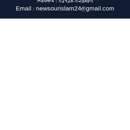
নিউজরুম : ০১৭১৯-০২৬৯৮০
১৫ আগস্টের জাতীয় ওলামা-মাশায়েখ সম্মেলন
Email : newsourislam24@gmail.com
সফল করতে সাভারে মতবিনিময় সভা
নেতাকর্মীদের স্থানীয় সরকার নির্বাচনের প্রস্তুতির
নির্দেশনা জমিয়তের
যুক্তরাষ্ট্রের অস্ত্র ভাণ্ডার নিয়ে তথ্য ফাঁস, ক্ষুব্ধ
ট্রাম্পের কড়া বার্তা