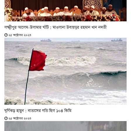
লক্ষ্মীপুর আলেম-উলামার ঘাঁটি : মাওলানা উবায়দুর রহমান খান নদভী
২৫ অক্টোবর ২০২৩
ঘূর্ণিঝড় হামুন : বাতাসের গতি ছিল ১০৪ কিমি
২৫ অক্টোবর ২০২৩