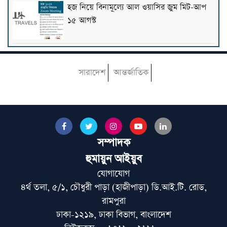
হজ নিয়ে বিনামূল্যে আল ওয়াসির জুম মিট-আপ
১৫ আগস্ট
ফাস্ট ফুডের নেতিবাচক প্রভাব দাম্পত্য জীবনেও
পড়তে পারে: মাওলানা তারিক জামিল
সারাদেশ
আন্তর্জাতিক
৩০০ টাকায় ওমরাহ!
সম্পাদক
গ্যাস-বিদ্যুৎসহ জ্বালানি নিরাপত্তায় সরকার ব্যর্থ:
হুমায়ুন আইয়ুব
খেলাফত মজলিস
যোগাযোগ
৪র্থ তলা, ৫/১, চৌধুরী পাড়া (হাজীপাড়া) ডি.আই.টি. রোড,
পশ্চিমবঙ্গে ১২৭৯টি মসজিদ থেকে মাইক ও লাউড
রামপুরা
স্পিকার অপসারণ
ঢাকা-১২১৯, ঢাকা বিভাগ, বাংলাদেশ