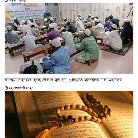
০৬ মার্চ ২০২৫
কালেমা তাইয়্যেবা হচ্ছে ঐক্যের মূল সূত্র: খেলাফত আন্দোলন ঢাকা মহানগর
২২ ফেব্রুয়ারি ২০২৫