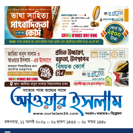
মঙ্গলবার, ১১ আগস্ট ২০২৬ ।। ২৬ শ্রাবণ ১৪৩৩ ।। ২৮ সফর ১৪৪৮