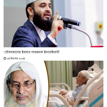
‘যৌবনকালের ইবাদত লাভজনক ইনভেস্টমেন্ট’
১৪ ডিসেম্বর ২০২৪