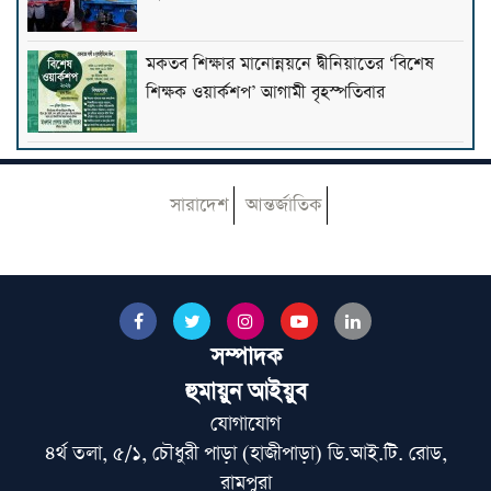
মকতব শিক্ষার মানোন্নয়নে দ্বীনিয়াতের ‘বিশেষ
শিক্ষক ওয়ার্কশপ’ আগামী বৃহস্পতিবার
জুলাই জাদুঘরে ভাস্কর্যের বিকল্পে হেফাজতের দুই
প্রস্তাব
সারাদেশ
আন্তর্জাতিক
পাকিস্তানে হজ প্যাকেজ ঘোষণা, সর্বনিম্ন ১২ লাখ
রুপি
সম্পাদক
রাষ্ট্রপতি নির্বাচনে পরাজয় জেনেও প্রার্থী দেওয়া
হুমায়ুন আইয়ুব
বিরোধিতার জন্য বিরোধিতা: মাওলানা ইউসুফী
যোগাযোগ
৪র্থ তলা, ৫/১, চৌধুরী পাড়া (হাজীপাড়া) ডি.আই.টি. রোড,
৯ মাসের বেতন বকেয়া, চালডালের প্রধান
রামপুরা