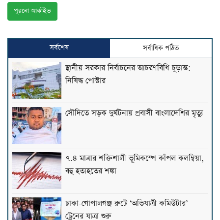
পুরনো আর্কাইভ
সর্বশেষ
সর্বাধিক পঠিত
স্থানীয় সরকার নির্বাচনের আচরণবিধি চূড়ান্ত:
নিষিদ্ধ পোস্টার
সৌদিতে সড়ক দুর্ঘটনায় প্রবাসী বাংলাদেশির মৃত্যু
৭.৪ মাত্রার শক্তিশালী ভূমিকম্পে কাঁপল কলম্বিয়া,
বহু হতাহতের শঙ্কা
ঢাকা-গোপালগঞ্জ রুটে ‘অভিযাত্রী কমিউটার’
ট্রেনের যাত্রা শুরু