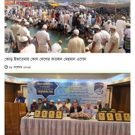
জোড় ইজতেমায় কোন দেশের কতজন মেহমান এলেন
২৮ নভেম্বর ২০২৫