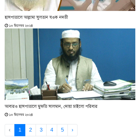
হাসপাতালে আল্লামা সুলতান যওক নদভী
১০ ডিসেম্বর ২০২৪
আবারও হাসপাতালে মুফতি সালমান, দোয়া চাইলো পরিবার
১০ ডিসেম্বর ২০২৪
‹
1
2
3
4
5
›