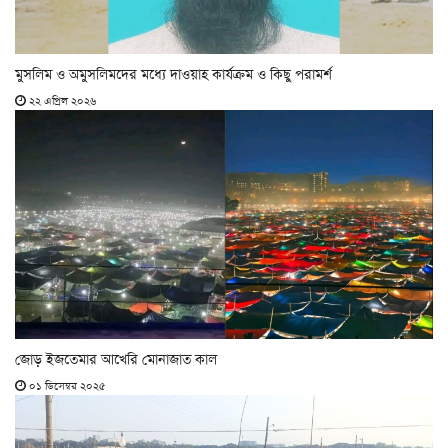
মুসলিম ও অমুসলিমদের মধ্যে দাওয়াহ কার্যক্রম ও কিছু পরামর্শ
২২ এপ্রিল ২০২৬
জোড় ইজতেমার আখেরি মোনাজাত কাল
০১ ডিসেম্বর ২০২৫