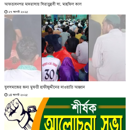
আফতাবনগর মাদরাসায় সিরাতুন্নবী সা. মাহফিল কাল
২৭ আগস্ট ২০২৫
যুবসমাজের জন্য মুফতী হাফীজুদ্দীনের দাওয়াতি আহ্বান
১৪ আগস্ট ২০২৫