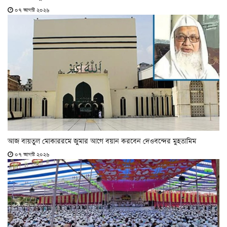
০৭ আগস্ট ২০২৬
আজ বায়তুল মোকাররমে জুমার আগে বয়ান করবেন দেওবন্দের মুহতামিম
০৭ আগস্ট ২০২৬