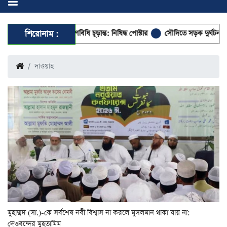
আচরণবিধি চূড়ান্ত: নিষিদ্ধ পোস্টার
শিরোনাম :
সৌদিতে সড়ক দুর্ঘটনায় প্রবাসী বাংলাদেশির মৃত্
দাওয়াহ
মুহাম্মদ (সা.)-কে সর্বশেষ নবী বিশ্বাস না করলে মুসলমান থাকা যায় না:
দেওবন্দের মুহতামিম