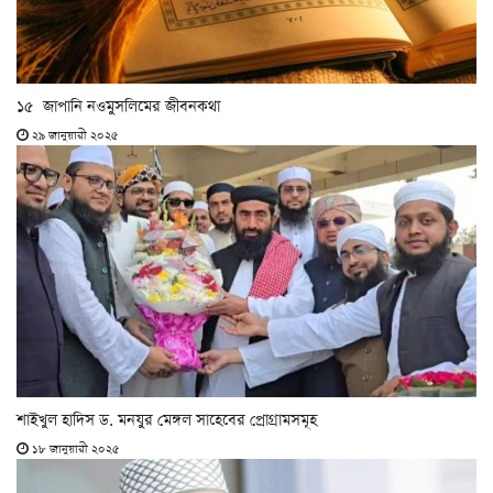
১৫ জাপানি নওমুসলিমের জীবনকথা
২৯ জানুয়ারী ২০২৫
শাইখুল হাদিস ড. মনযুর মেঙ্গল সাহেবের প্রোগ্রামসমূহ
১৮ জানুয়ারী ২০২৫