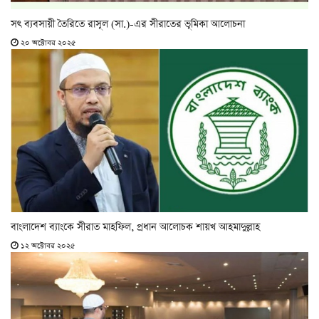
সৎ ব্যবসায়ী তৈরিতে রাসূল (সা.)-এর সীরাতের ভূমিকা আলোচনা
২০ অক্টোবর ২০২৫
বাংলাদেশ ব্যাংকে সীরাত মাহফিল, প্রধান আলোচক শায়খ আহমাদুল্লাহ
১২ অক্টোবর ২০২৫