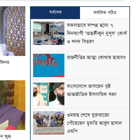
সর্বশেষ
সর্বাধিক পঠিত
সফলভাবে সম্পন্ন হলো ৭
দিনব্যাপী ‘তাহকীকুন নুসূস’ কোর্স
ও সনদ বিতরণ
রাজনীতির আত্মা কোথায় হারাল?
 মিনার
বাংলাদেশে আসছেন দুই
আন্তর্জাতিক ইসলামিক বক্তা
ওমরাহ শেষে যুক্তরাজ্যে
পৌঁছেছেন মুফতি আবুল হাসান
এমপি
ক্ষুব্ধ