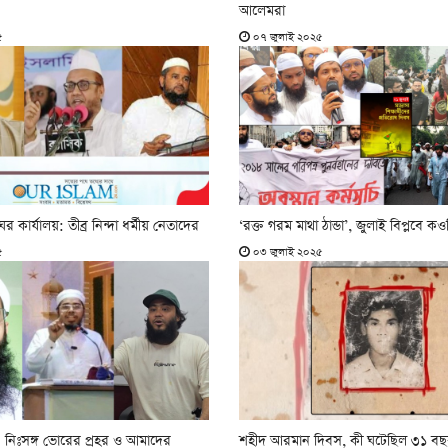
আলেমরা
৫
০৭ জুলাই ২০২৫
 কার্যালয়: তীব্র নিন্দা ধর্মীয় নেতাদের
‘রক্ত গরম মাথা ঠান্ডা’, জুলাই বিপ্লবে ক
৫
০৩ জুলাই ২০২৫
নিঃসঙ্গ ভোরের প্রহর ও আমাদের
শহীদ আরমান দিবস, কী ঘটেছিল ৩১ ব