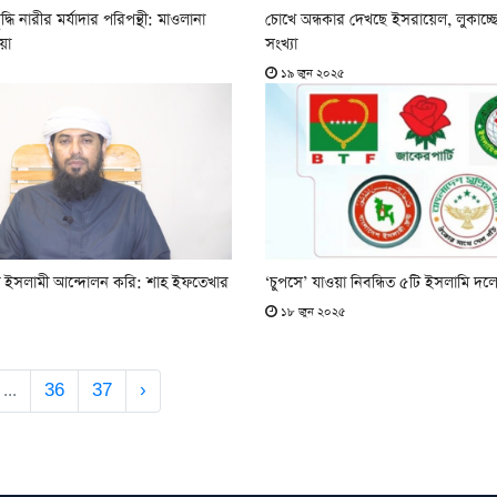
ধি নারীর মর্যাদার পরিপন্থী: মাওলানা
চোখে অন্ধকার দেখছে ইসরায়েল, লুকাচ্ছ
য়া
সংখ্যা
১৯ জুন ২০২৫
ে ইসলামী আন্দোলন করি: শাহ ইফতেখার
‘চুপসে’ যাওয়া নিবন্ধিত ৫টি ইসলামি দ
১৮ জুন ২০২৫
...
36
37
›