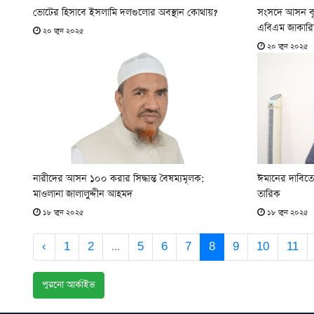
ভোটের হিসাবে ইসলামি দলগুলোর অবস্থান কোথায়?
সংসদে আসন বৃদ্
এবিএম জাকারি
২০ জুন ২০২৫
২০ জুন ২০২৫
নারীদের আসন ১০০ করার সিদ্ধান্ত বৈষম্যমূলক:
ঈমানের দাবিত
মাওলানা জালালুদ্দীন আহমদ
তারিক
১৮ জুন ২০২৫
১৮ জুন ২০২৫
‹
1
2
...
5
6
7
8
9
10
11
পুরনো আর্কাইভ