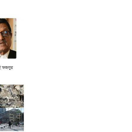
অপসারণ
১৫ আগস্টের জাতীয় ওলামা-
মাশায়েখ সম্মেলন সফল করতে
সাভারে মতবিনিময় সভা
নেতাকর্মীদের স্থানীয় সরকার
নির্বাচনের প্রস্তুতির নির্দেশনা
জমিয়তের
েই ফজলুর
যুক্তরাষ্ট্রের অস্ত্র ভাণ্ডার নিয়ে তথ্য
ফাঁস, ক্ষুব্ধ ট্রাম্পের কড়া বার্তা