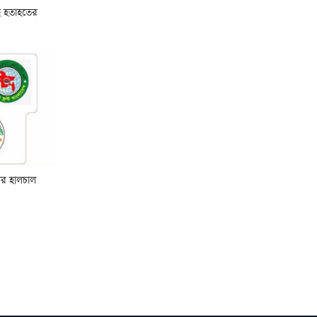
ে হতাহতের
লের হালচাল