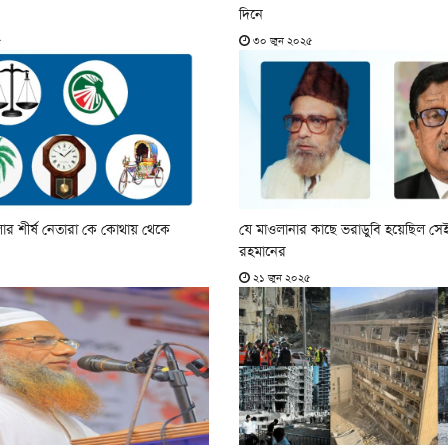
দিনে
৫
৩০ জুন ২০২৫
র শীর্ষ নেতারা কে কোথায় থেকে
যে মাওলানার কাছে ভরাডুবি হয়েছিল স
রহমানের
২১ জুন ২০২৫