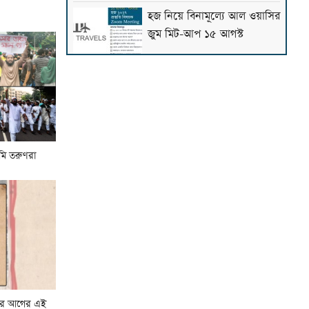
হজ নিয়ে বিনামূল্যে আল ওয়াসির
জুম মিট-আপ ১৫ আগস্ট
ফাস্ট ফুডের নেতিবাচক প্রভাব
দাম্পত্য জীবনেও পড়তে পারে:
মাওলানা তারিক জামিল
৩০০ টাকায় ওমরাহ!
ওমি তরুণরা
গ্যাস-বিদ্যুৎসহ জ্বালানি
নিরাপত্তায় সরকার ব্যর্থ: খেলাফত
মজলিস
পশ্চিমবঙ্গে ১২৭৯টি মসজিদ
থেকে মাইক ও লাউড স্পিকার
ছর আগের এই