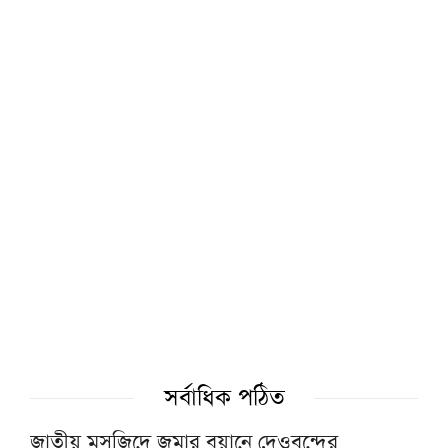
কওমি শিক্ষার্থীরা দেশের অনেক বড় সম্পদ: ড.
আহমদ আবদুল কাদের
হাসিনার আমলে একটি অমানবিক রাষ্ট্র প্রতিষ্ঠিত
হয়েছিল: চিফ প্রসিকিউটর
বোয়ালমারীতে ট্রেনের ধাক্কায় মানসিক ভারসাম্যহীন
বৃদ্ধার মৃত্যু
রাত ১টার মধ্যে দেশের ৬ অঞ্চলে বজ্রবৃষ্টির শঙ্কা
জুলাইয়ে সড়ক দুর্ঘটনায় সিলেট বিভাগে ৩১ জনের
সর্বাধিক পঠিত
মৃত্যু
জাতীয় মসজিদে জুমার বয়ানে দেওবন্দের