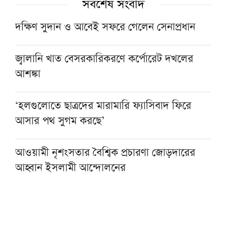
সর্বশেষ সংবাদ
দক্ষিণ সুদান ও আবেই সফরে গেলেন সেনাপ্রধান
জ্বালানি খাত বেসরকারিকরণে কর্পোরেট দখলের
আশঙ্কা
‘হলগুলোতে ছাত্রদের মারামারি ফ্যাসিবাদ ফিরে
আসার পথ সুগম করছে’
আওয়ামী নৃশংসতার বৈশ্বিক প্রচারণা জোড়দারের
আহ্বান ইসলামী আন্দোলনের
একজন শিক্ষকই বদলে দিতে পারেন একটি প্রজন্ম :
এমপি এনামুল