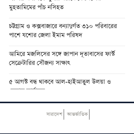
মুহতামিমের পাঁচ নসিহত
কিছুদিনের মধ্যেই তিস্তা পাইলট প্রকল্পের কাজ শুরু
হবে: পানিসম্পদ প্রতিমন্ত্রী
চট্টগ্রাম ও কক্সবাজারে বন্যাদুর্গত ৩১০ পরিবারের
পাশে যশোর জেলা ইমাম পরিষদ
হরমুজ প্রণালিতে আবুধাবির জাহাজে ক্ষেপণাস্ত্র
হামলা
আমিরে মজলিসের সঙ্গে জাপান দূতাবাসের ফার্স্ট
সেক্রেটারির সৌজন্য সাক্ষাৎ
৫ আগস্ট বন্ধ থাকবে আল-হাইআতুল উলয়া ও
বেফাক কার্যালয়
হেজবুত তাওহীদ কেন ভ্রান্ত, কী তাদের আকিদা
সারাদেশ
আন্তর্জাতিক
আজ ঢাকায় আসছেন দেওবন্দের মুহতামিম, জেনে