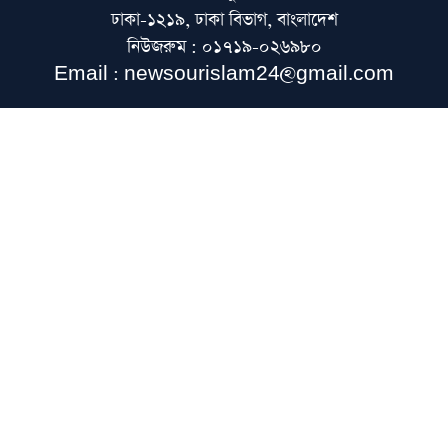
ঢাকা-১২১৯, ঢাকা বিভাগ, বাংলাদেশ
নিউজরুম : ০১৭১৯-০২৬৯৮০
লন্ডনে খেলাফত মজলিসের গণসমাবেশ অনুষ্ঠিত
Email : newsourislam24@gmail.com
হেফাজত আমিরের সঙ্গে সাক্ষাতে বাবুনগর
মাদরাসায় প্রধানমন্ত্রী
চট্টগ্রামের জামেয়া দারুল মাআরিফের দুই ছাত্র
নিখোঁজ, সন্ধানে সহায়তার আবেদন