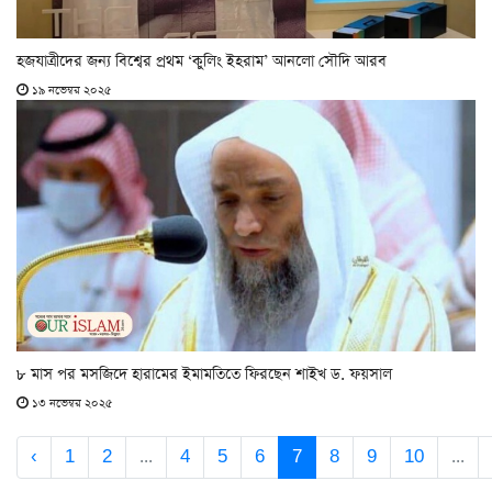
হজযাত্রীদের জন্য বিশ্বের প্রথম ‘কুলিং ইহরাম’ আনলো সৌদি আরব
১৯ নভেম্বর ২০২৫
৮ মাস পর মসজিদে হারামের ইমামতিতে ফিরছেন শাইখ ড. ফয়সাল
১৩ নভেম্বর ২০২৫
‹
1
2
...
4
5
6
7
8
9
10
...