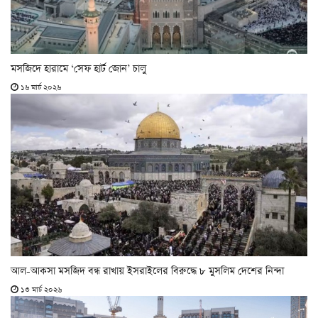
মসজিদে হারামে ‘সেফ হার্ট জোন’ চালু
১৬ মার্চ ২০২৬
আল-আকসা মসজিদ বন্ধ রাখায় ইসরাইলের বিরুদ্ধে ৮ মুসলিম দেশের নিন্দা
১৩ মার্চ ২০২৬