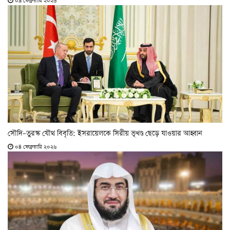
০৯ ফেব্রুয়ারি ২০২৬
সৌদি–তুরস্ক যৌথ বিবৃতি: ইসরায়েলকে সিরীয় ভূখণ্ড ছেড়ে যাওয়ার আহ্বান
০৪ ফেব্রুয়ারি ২০২৬