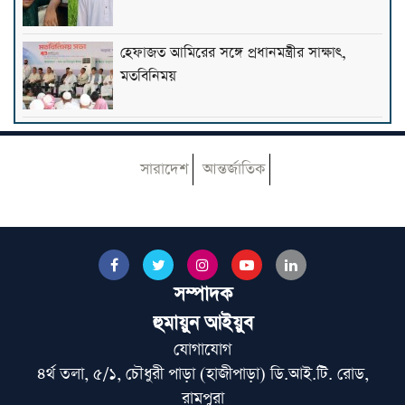
হেফাজত আমিরের সঙ্গে প্রধানমন্ত্রীর সাক্ষাৎ,
মতবিনিময়
টাকায় বিদেশ ভ্রমণের প্যাকেজ বিক্রির সুযোগ
পেল ট্যুর অপারেটররা
সারাদেশ
আন্তর্জাতিক
‘তথ্যনির্ভর নাগরিক সাংবাদিকতায় গুরুত্বপূর্ণ
ভূমিকা রাখতে পারেন মাদরাসা শিক্ষার্থীরা’
সম্পাদক
প্রত্নতত্ত্বকে ‘হাতিয়ার’ করে ফিলিস্তিনি ভূমি দখলের
হুমায়ুন আইয়ুব
অভিযোগ ইসরাইলের বিরুদ্ধে
যোগাযোগ
৪র্থ তলা, ৫/১, চৌধুরী পাড়া (হাজীপাড়া) ডি.আই.টি. রোড,
ট্রাক-লরি-সিএনজির ত্রিমুখী সংঘর্ষে ২ জন নিহত
রামপুরা