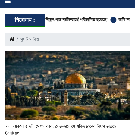
 ও বিদ্যুৎ খাত ব্যক্তিস্বার্থে পরিচালিত হয়েছে’
শিরোনাম :
অলি আহমদকে রাষ্ট্রপতি পদে মন
মুসলিম বিশ্ব
আল-আকসা ও হলি সেপালকার: জেরুজালেমে পবিত্র স্থানের নিয়ম ভাঙছে
ইসরায়েল