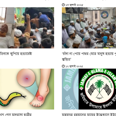
৫
১৩ জুলাই ২০২৫
িবকে কুপিয়ে হত্যাচেষ্টা
‘চাঁদা না পেয়ে পাথর মেরে মানুষ হত্যায় 
স্তম্ভিত’
৫
১২ জুলাই ২০২৫
রাণ গেল মাদরাসা ছাত্রীর
মাহমুদুর রহমানের মায়ের ইন্তেকালে ই