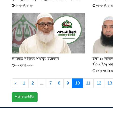
১০ জুলাই ২০২৫
০৮ জুলাই ২০২
জামায়াত আমিরের শাশুড়ির ইন্তেকাল
ঢাকা ১৩ আসনে হা
খাঁনের ইন্তেকাল
০৭ জুলাই ২০২৫
০৭ জুলাই ২০২
‹
1
2
...
7
8
9
10
11
12
13
পুরনো আর্কাইভ