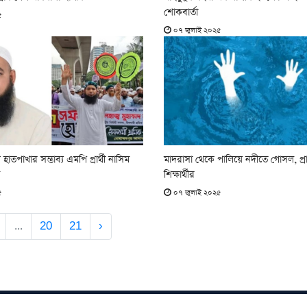
শোকবার্তা
৫
০৭ জুলাই ২০২৫
তপাখার সম্ভাব্য এমপি প্রার্থী নাসিম
মাদরাসা থেকে পালিয়ে নদীতে গোসল, প্র
শিক্ষার্থীর
৫
০৭ জুলাই ২০২৫
...
20
21
›