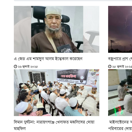
এ জেড এম শামসুল আলম ইন্তেকাল করেছেন
বজ্রপাতে প্রাণ 
২৬ জুলাই ২০২৫
২৫ জুলাই ২০২
বিমান দুর্ঘটনা: নারায়ণগঞ্জে খেলাফত মজলিসের দোয়া
মাইলস্টোনের আ
মাহফিল
পরিবারের দোয়া 