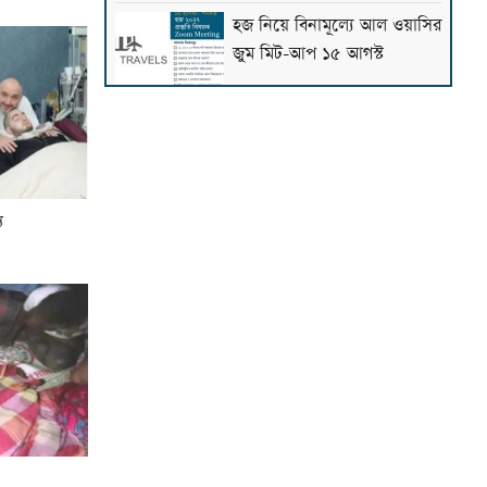
হজ নিয়ে বিনামূল্যে আল ওয়াসির
জুম মিট-আপ ১৫ আগস্ট
ফাস্ট ফুডের নেতিবাচক প্রভাব
দাম্পত্য জীবনেও পড়তে পারে:
মাওলানা তারিক জামিল
ু
৩০০ টাকায় ওমরাহ!
গ্যাস-বিদ্যুৎসহ জ্বালানি
নিরাপত্তায় সরকার ব্যর্থ: খেলাফত
মজলিস
পশ্চিমবঙ্গে ১২৭৯টি মসজিদ
থেকে মাইক ও লাউড স্পিকার