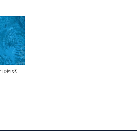
াণ গেল দুই