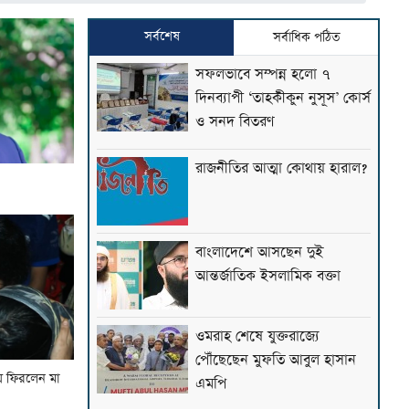
সর্বশেষ
সর্বাধিক পঠিত
সফলভাবে সম্পন্ন হলো ৭
দিনব্যাপী ‘তাহকীকুন নুসূস’ কোর্স
ও সনদ বিতরণ
রাজনীতির আত্মা কোথায় হারাল?
বাংলাদেশে আসছেন দুই
আন্তর্জাতিক ইসলামিক বক্তা
ওমরাহ শেষে যুক্তরাজ্যে
পৌঁছেছেন মুফতি আবুল হাসান
ে ফিরলেন মা
এমপি