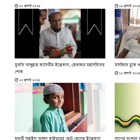
২০ জুলাই ২০২৫
১৯ জুলাই ২০২
মুফতি আব্দুল্লাহ কাসেমীর ইন্তেকাল, হেফাজত মহাসচিবের
মসজিদে ঢুকে খত
শোক
১২ জুলাই ২০২
১২ জুলাই ২০২৫
মুফতী সুহাইল আব্দুল কাইয়ুমের ছোট ছেলের ইন্তেকাল
সাপের দংশনে প্