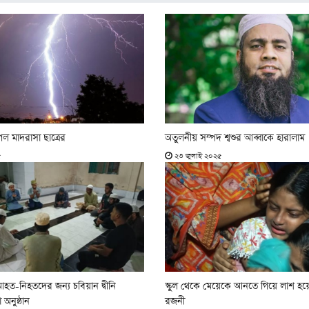
গেল মাদরাসা ছাত্রের
অতুলনীয় সম্পদ শ্বশুর আব্বাকে হারালাম
৫
২৩ জুলাই ২০২৫
হত-নিহতদের জন্য চবিয়ান দ্বীনি
স্কুল থেকে মেয়েকে আনতে গিয়ে লাশ হয়
অনুষ্ঠান
রজনী