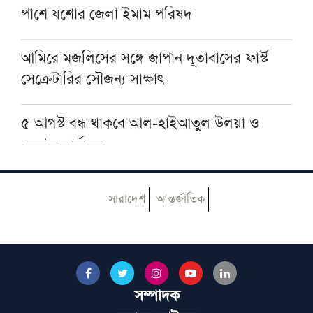
পাশে যশোর জেলা ইমাম পরিষদ
মিসরের গ্র্যান্ড মুফতি
আমিরে মজলিসের সঙ্গে জাপান দূতাবাসের ফার্স্ট
সেক্রেটারির সৌজন্য সাক্ষাৎ
৫ আগস্ট বন্ধ থাকবে আল-হাইআতুল উলয়া ও
বেফাক কার্যালয়
নোয়াখালীতে ইসলামি মহাসমাবেশ কাল, অতিথির
সারাদেশ
আন্তর্জাতিক
তালিকায় রয়েছেন যাঁরা
হেজবুত তাওহীদ কেন ভ্রান্ত, কী তাদের আকিদা
সম্পাদক
বেফাকের ইবতিদাইয়া মারহালার মানবণ্টন নিয়ে