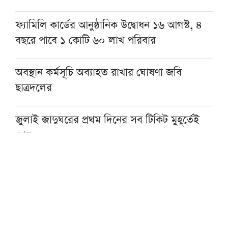
ফ্যামিলি কার্ডের আনুষ্ঠানিক উদ্বোধন ১৬ আগস্ট, ৪
বছরে পাবে ১ কোটি ৬০ লাখ পরিবার
অবস্থান কর্মসূচি অব্যাহত রাখার ঘোষণা জবি
ছাত্রদলের
জুলাই জাদুঘরের প্রথম দিনের সব টিকিট মুহূর্তেই
শেষ
৬ জেলার নিম্নাঞ্চল প্লাবিত হওয়ার আশঙ্কা
রাষ্ট্রপতি নির্বাচন: তফসিল ঘোষণা