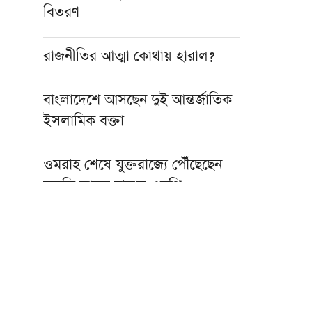
বিতরণ
রাজনীতির আত্মা কোথায় হারাল?
বাংলাদেশে আসছেন দুই আন্তর্জাতিক
ইসলামিক বক্তা
ওমরাহ শেষে যুক্তরাজ্যে পৌঁছেছেন
মুফতি আবুল হাসান এমপি
হজ নিয়ে বিনামূল্যে আল ওয়াসির জুম
মিট-আপ ১৫ আগস্ট
ফাস্ট ফুডের নেতিবাচক প্রভাব দাম্পত্য