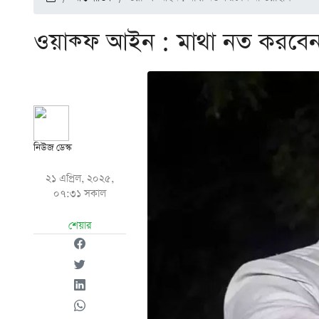
ওয়াক্ফ আইন : মাথা নত করবেন
নিউজ ডেস্ক
২১ এপ্রিল, ২০২৫,
০৭:৩১ সকাল
শেয়ার