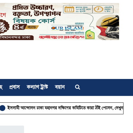
হ
প্রবাস
কল্যাণ ট্রাস্ট
বয়ান
দোলন ঢাকা মহানগর দক্ষিণের কমিটিতে কারা ঠাঁই পেলেন, দেখুন তালিকা
ছুটিতেও 