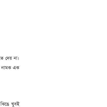
তে দেয় না।
ট’ নামক এক
 ঝিঙে খুবই