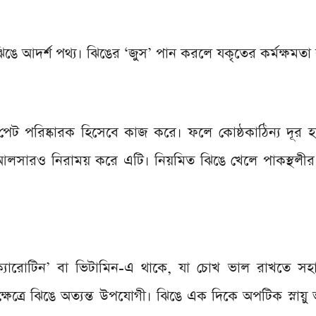
 ঝিঙে আদর্শ পথ্য। ঝিঙের ‘জুস’ পান করলে যকৃতের কর্মক্ষমতা
 পেট পরিষ্কারক হিসেবে কাজ করে। ফলে কোষ্ঠকাঠিন্য দূর
 আলসারও নিরাময় করে এটি। নিয়মিত ঝিঙে খেলে পাকস্থলীর ক
া ক্যারোটিন’ বা ভিটামিন-এ থাকে, যা চোখ ভাল রাখতে স
্ষেত্রে ঝিঙে অত্যন্ত উপযোগী। ঝিঙে এক দিকে অপটিক স্নায়ু