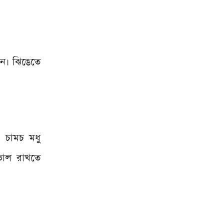
েন। ঝিঙেতে
ক চামচ মধু
ভাল রাখতে