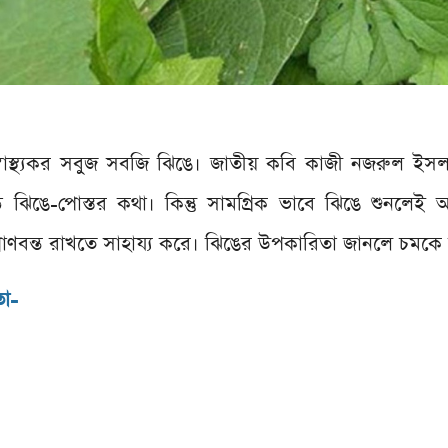
ও স্বাস্থ্যকর সবুজ সবজি ঝিঙে। জাতীয় কবি কাজী নজরুল ইস
়ে ঝিঙে-পোস্তর কথা। কিন্তু সামগ্রিক ভাবে ঝিঙে শুনলেই
প্রাণবন্ত রাখতে সাহায্য করে। ঝিঙের উপকারিতা জানলে চমকে
তা-