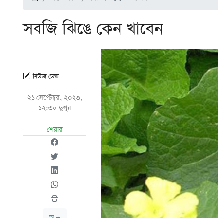
সবজি ঝিঙে কেন খাবেন
নিউজ ডেস্ক
২১ সেপ্টেম্বর, ২০২৩,
১২:৩০ দুপুর
শেয়ার
অ +