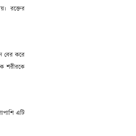
য়। রক্তের
ান বের করে
েকে শরীরকে
শাপাশি এটি