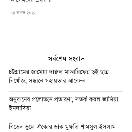
আলেমদের প্রত্যাশা
০৯ আগস্ট ২০২৬
সর্বশেষ সংবাদ
চট্টগ্রামের জামেয়া দারুল মাআরিফের দুই ছাত্র
নিখোঁজ, সন্ধানে সহায়তার আবেদন
অনুদানের প্রলোভনে প্রতারণা, সতর্ক করল জামিয়া
ইমদাদিয়া
বিভেদ ভুলে ঐক্যের ডাক মুফতি শামসুল ইসলাম