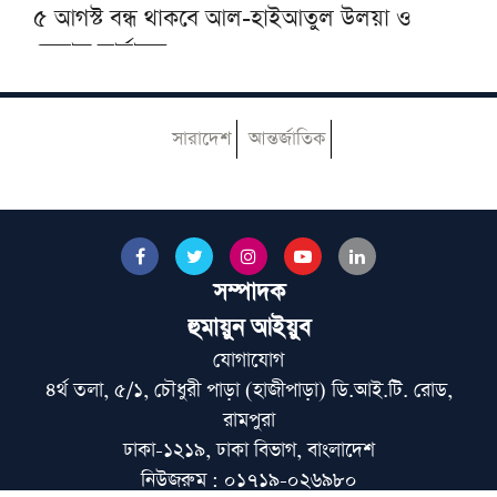
৫ আগস্ট বন্ধ থাকবে আল-হাইআতুল উলয়া ও
বেফাক কার্যালয়
হেজবুত তাওহীদ কেন ভ্রান্ত, কী তাদের আকিদা
সারাদেশ
আন্তর্জাতিক
আজ ঢাকায় আসছেন দেওবন্দের মুহতামিম, জেনে
নিন সফরসূচি
সম্পাদক
পায়ে হেঁটে হজের উদ্দেশে রওয়ানা করলেন নাটোরের
দুলাল হোসেন
হুমায়ুন আইয়ুব
যোগাযোগ
৪র্থ তলা, ৫/১, চৌধুরী পাড়া (হাজীপাড়া) ডি.আই.টি. রোড,
মুআসসাসা ইলমিয়্যাহ বাংলাদেশের উদ্যোগে বিশেষ
রামপুরা
ইলমি সেমিনার অনুষ্ঠিত
ঢাকা-১২১৯, ঢাকা বিভাগ, বাংলাদেশ
নিউজরুম : ০১৭১৯-০২৬৯৮০