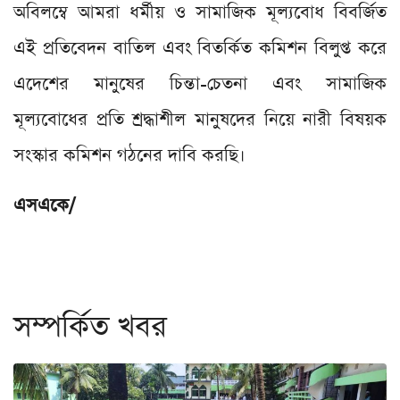
অবিলম্বে আমরা ধর্মীয় ও সামাজিক মূল‍্যবোধ বিবর্জিত
এই প্রতিবেদন বাতিল এবং বিতর্কিত কমিশন বিলুপ্ত করে
এদেশের মানুষের চিন্তা-চেতনা এবং সামাজিক
মূল্যবোধের প্রতি শ্রদ্ধাশীল মানুষদের নিয়ে নারী বিষয়ক
সংস্কার কমিশন গঠনের দাবি করছি।
এসএকে/
সম্পর্কিত খবর