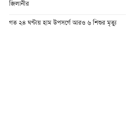
জিলানীর
গত ২৪ ঘণ্টায় হাম উপসর্গে আরও ৬ শিশুর মৃত্যু
প্রধানমন্ত্রীর আগমনের অপেক্ষায় হাটহাজারী
মাদরাসায় উৎসবমুখর পরিবেশ
সিরাতের ওপর সাধারণ জ্ঞান প্রতিযোগিতা,
ওমরাহসহ ৫ লক্ষাধিক টাকার পুরস্কার
হজ নিবন্ধনের আগে যেসব বিষয় যাচাই করতে হবে
হজের পর অভিনয় ছেড়ে দীনের পথে হাসান মাসুদ