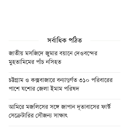
রাষ্ট্রপতি নির্বাচনে ১১ দলীয় জোটের প্রার্থী কর্নেল
অলি আহমদ
ফুটওভার ব্রিজ নির্মাণের দাবিতে টঙ্গীতে মহাসড়ক
অবরোধ
সর্বাধিক পঠিত
জাতীয় মসজিদে জুমার বয়ানে দেওবন্দের
কাভার্ডভ্যানের ধাক্কায় প্রাণ গেল তামীরুল মিল্লাত
মুহতামিমের পাঁচ নসিহত
মাদ্রাসাছাত্রের
চট্টগ্রাম ও কক্সবাজারে বন্যাদুর্গত ৩১০ পরিবারের
রাষ্ট্রপতি নির্বাচনে বিএনপির দুই মনোনয়নপত্র সংগ্রহ
পাশে যশোর জেলা ইমাম পরিষদ
আমিরে মজলিসের সঙ্গে জাপান দূতাবাসের ফার্স্ট
সেক্রেটারির সৌজন্য সাক্ষাৎ