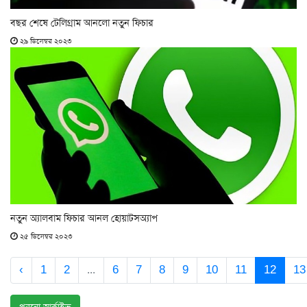
বছর শেষে টেলিগ্রাম আনলো নতুন ফিচার
২৯ ডিসেম্বর ২০২৩
নতুন অ্যালবাম ফিচার আনল হোয়াটসঅ্যাপ
২৫ ডিসেম্বর ২০২৩
‹
1
2
...
6
7
8
9
10
11
12
13