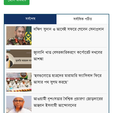
পুরনো আর্কাইভ
সর্বশেষ
সর্বাধিক পঠিত
দক্ষিণ সুদান ও আবেই সফরে গেলেন সেনাপ্রধান
জ্বালানি খাত বেসরকারিকরণে কর্পোরেট দখলের
আশঙ্কা
‘হলগুলোতে ছাত্রদের মারামারি ফ্যাসিবাদ ফিরে
আসার পথ সুগম করছে’
আওয়ামী নৃশংসতার বৈশ্বিক প্রচারণা জোড়দারের
আহ্বান ইসলামী আন্দোলনের