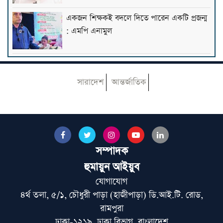
একজন শিক্ষকই বদলে দিতে পারেন একটি প্রজন্ম
: এমপি এনামুল
কওমি শিক্ষার্থীরা দেশের অনেক বড় সম্পদ: ড.
আহমদ আবদুল কাদের
সারাদেশ
আন্তর্জাতিক
হাসিনার আমলে একটি অমানবিক রাষ্ট্র প্রতিষ্ঠিত
হয়েছিল: চিফ প্রসিকিউটর
সম্পাদক
বোয়ালমারীতে ট্রেনের ধাক্কায় মানসিক
হুমায়ুন আইয়ুব
ভারসাম্যহীন বৃদ্ধার মৃত্যু
যোগাযোগ
৪র্থ তলা, ৫/১, চৌধুরী পাড়া (হাজীপাড়া) ডি.আই.টি. রোড,
রাত ১টার মধ্যে দেশের ৬ অঞ্চলে বজ্রবৃষ্টির শঙ্কা
রামপুরা
ঢাকা-১২১৯, ঢাকা বিভাগ, বাংলাদেশ