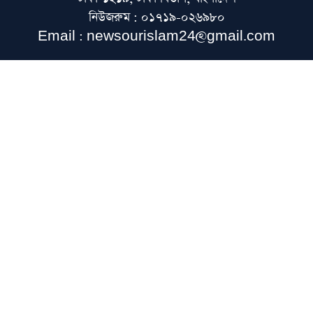
নিউজরুম : ০১৭১৯-০২৬৯৮০
জুলাইয়ে সড়ক দুর্ঘটনায় সিলেট বিভাগে ৩১ জনের
Email : newsourislam24@gmail.com
মৃত্যু
কিছুদিনের মধ্যেই তিস্তা পাইলট প্রকল্পের কাজ
শুরু হবে: পানিসম্পদ প্রতিমন্ত্রী
হরমুজ প্রণালিতে আবুধাবির জাহাজে ক্ষেপণাস্ত্র
হামলা