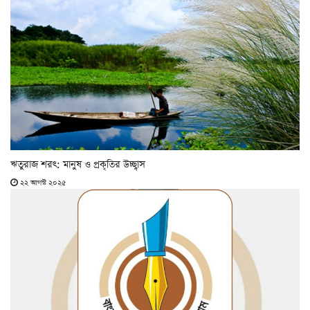
ঋতুরাজ শরৎ: মানুষ ও প্রকৃতির উচ্ছ্বাস
২২ আগস্ট ২০২৫