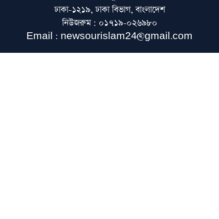
যেভাবে
ঢাকা-১২১৯, ঢাকা বিভাগ, বাংলাদেশ
নিউজরুম : ০১৭১৯-০২৬৯৮০
Email : newsourislam24@gmail.com
‘স্বৈরাচারী আমলে দেশের জ্বালানি ও বিদ্যুৎ খাত
ব্যক্তিস্বার্থে পরিচালিত হয়েছে’
অলি আহমদকে রাষ্ট্রপতি পদে মনোনয়নের কারণ
জানালেন আমিরে মজলিস
প্রধানমন্ত্রীর কাছে হেফাজতে ইসলামের ৯ দফা
দাবি