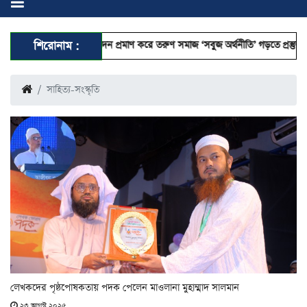
 লেনদেন প্রমাণ করে তরুণ সমাজ ‘সবুজ অর্থনীতি’ গড়তে প্রস্তুত’
শিরোনাম :
রাষ্ট্রপতি হতে য
সাহিত্য-সংস্কৃতি
লেখকদের পৃষ্ঠপোষকতায় পদক পেলেন মাওলানা মুহাম্মাদ সালমান
২৩ আগস্ট ২০২৫