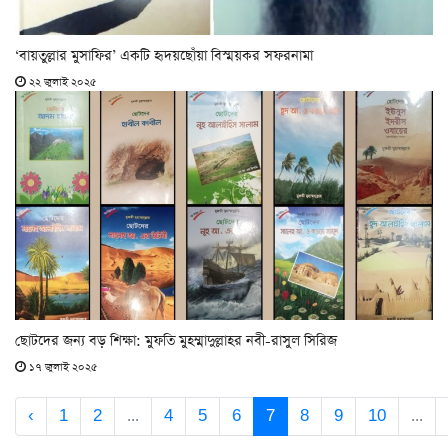
‘বায়তুল্লার মুসাফির’ একটি হৃদয়ছোঁয়া বিস্ময়কর সফরনামা
২২ জুলাই ২০২৫
ছোটদের জন্য বড় শিক্ষা: মুফতি মুহম্মাদুল্লাহর নবী-রাসুল সিরিজ
১৭ জুলাই ২০২৫
‹
1
2
...
4
5
6
7
8
9
10
...