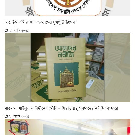
আজ ইসলামি লেখক ফোরামের যুগপূর্তি উৎসব
২২ আগস্ট ২০২৫
মাওলানা যাইনুল আবিদীনের মৌলিক সিরাত গ্রন্থ ‘আমাদের নবীজি’ বাজারে
২০ আগস্ট ২০২৫