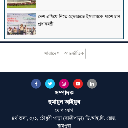
দেশ এগিয়ে নিতে হেফাজতে ইসলামকে পাশে চান
প্রধানমন্ত্রী
রাষ্ট্রপতি পদে বিএনপির প্রার্থী হতে যাচ্ছেন মির্জা
ফখরুল
সারাদেশ
আন্তর্জাতিক
আল্লামা শাহ আহমদ শফী ও জুনায়েদ বাবুনগরীর
কবর জিয়ারত করলেন প্রধানমন্ত্রী
সম্পাদক
‘আলেমদের সঙ্গে প্রধানমন্ত্রীর মুলাকাতের
হুমায়ুন আইয়ুব
ধারাবাহিকতা বজায় থাকলে কল্যাণের উপলক্ষ
যোগাযোগ
হবে’
৪র্থ তলা, ৫/১, চৌধুরী পাড়া (হাজীপাড়া) ডি.আই.টি. রোড,
দাখিলের ফল প্রকাশ আগামীকাল, জানবেন
রামপুরা