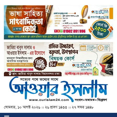
সোমবার, ১০ আগস্ট ২০২৬ ।। ২৬ শ্রাবণ ১৪৩৩ ।। ২৭ সফর ১৪৪৮