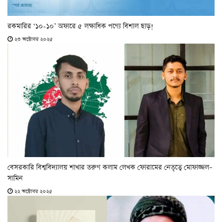
রকমারির ‘১০-১০’ অফারে ৫ লক্ষাধিক পণ্যে বিশাল ছাড়!
২৩ অক্টোবর ২০২৫
বেসরকারি বিশ্ববিদ্যালয় শাখার তরুণ কলাম লেখক ফোরামের নেতৃত্বে মোফাজ্জল–
সামিন
২২ অক্টোবর ২০২৫