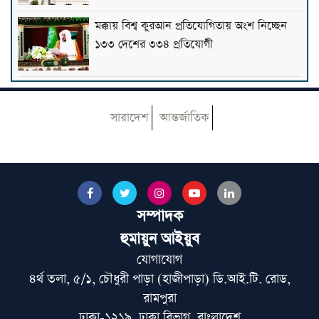
মক্কায় বিশ্ব কুরআন প্রতিযোগিতায় অংশ নিচ্ছেন
১৩৩ দেশের ৩৩৪ প্রতিযোগী
শায়খ আহমাদুল্লাহর সঙ্গে দাওয়াহ কাজে যুক্ত
হওয়ার সুযোগ
সারাদেশ
আন্তর্জাতিক
মানুষ বোঝেই না বিরোধী দল কিসের বিরোধিতা
করে: মাহমুদুর রহমান মান্না
সম্পাদক
মোজতবা খামেনির ভিডিও প্রকাশ
হুমায়ুন আইয়ুব
যোগাযোগ
৪র্থ তলা, ৫/১, চৌধুরী পাড়া (হাজীপাড়া) ডি.আই.টি. রোড,
আজ হাটহাজারী ও বাবুনগর মাদরাসায় যাবেন
রামপুরা
প্রধানমন্ত্রী
ঢাকা-১২১৯, ঢাকা বিভাগ, বাংলাদেশ