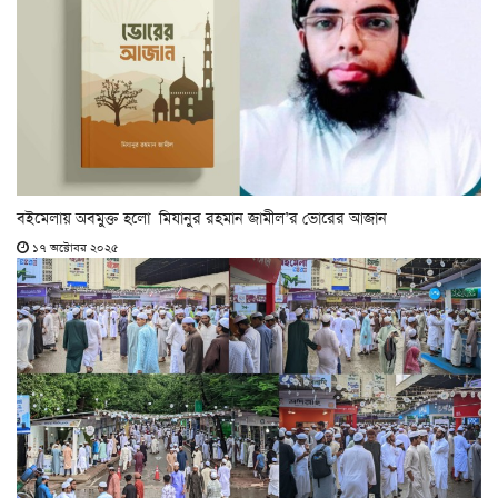
বইমেলায় অবমুক্ত হলো ‎মিযানুর রহমান জামীল’র ভোরের আজান
১৭ অক্টোবর ২০২৫