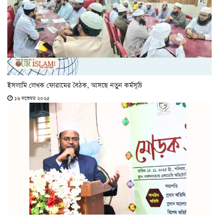
ইসলামি লেখক ফোরামের বৈঠক, আসছে নতুন কর্মসূচি
১৬ নভেম্বর ২০২৫