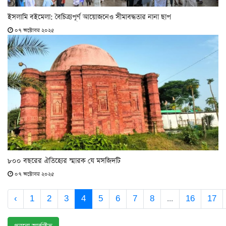
ইসলামি বইমেলা: বৈচিত্র্যপূর্ণ আয়োজনেও সীমাবদ্ধতার নানা ছাপ
০৭ অক্টোবর ২০২৫
৮০০ বছরের ঐতিহ্যের স্মারক যে মসজিদটি
০৭ অক্টোবর ২০২৫
‹
1
2
3
4
5
6
7
8
...
16
17