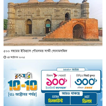
৫০০ বছরের ইতিহাসে গৌরবময় সাক্ষী সোনামসজিদ
২৪ অক্টোবর ২০২৫