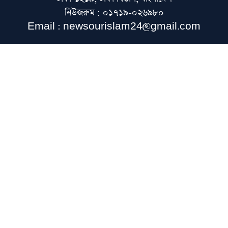
নিউজরুম : ০১৭১৯-০২৬৯৮০
প্রাক্তন নেতৃবৃন্দের মূলধারায় একীভূত হওয়াকে
Email : newsourislam24@gmail.com
স্বাগত জানিয়েছে জমিয়ত
বাংলাদেশ খেলাফত শ্রমিক মজলিসের পূর্ণাঙ্গ
কেন্দ্রীয় নির্বাহী পরিষদ গঠন
মুফতি ইয়াসির নাদিম ওয়াজেদির বিরুদ্ধে ভারতে
মামলা