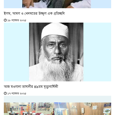
ইলম, আমল ও খেদমতের উজ্জ্বল এক প্রতিচ্ছবি
১৮ নভেম্বর ২০২৫
আজ মওলানা ভাসানীর ৪৯তম মৃত্যুবার্ষিকী
১৭ নভেম্বর ২০২৫