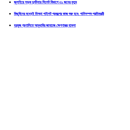
জুলাইয়ে সড়ক দুর্ঘটনায় সিলেট বিভাগে ৩১ জনের মৃত্যু
কিছুদিনের মধ্যেই তিস্তা পাইলট প্রকল্পের কাজ শুরু হবে: পানিসম্পদ প্রতিমন্ত্রী
হরমুজ প্রণালিতে আবুধাবির জাহাজে ক্ষেপণাস্ত্র হামলা