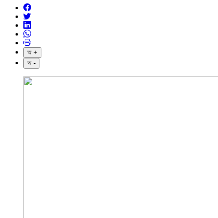
অ +
অ -