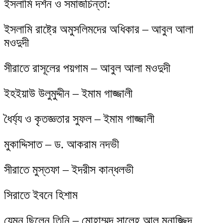
ইসলামি দর্শন ও সমাজচিন্তা:
ইসলামি রাষ্ট্রে অমুসলিমদের অধিকার – আবুল আলা
মওদুদী
সীরাতে রাসূলের পয়গাম – আবুল আলা মওদুদী
ইহইয়াউ উলুমুদ্দীন – ইমাম গাজ্জালী
ধৈর্য্য ও কৃতজ্ঞতার সুফল – ইমাম গাজ্জালী
মুকাদ্দিসাত – ড. আকরাম নদভী
সীরাতে মুস্তফা – ইদরীস কান্ধলভী
সিরাতে ইবনে হিশাম
যেমন ছিলেন তিনি – মোহাম্মদ সালেহ আল মুনাজ্জিদ