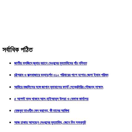
সর্বাধিক পঠিত
জাতীয় মসজিদে জুমার বয়ানে দেওবন্দের মুহতামিমের পাঁচ নসিহত
চট্টগ্রাম ও কক্সবাজারে বন্যাদুর্গত ৩১০ পরিবারের পাশে যশোর জেলা ইমাম পরিষদ
আমিরে মজলিসের সঙ্গে জাপান দূতাবাসের ফার্স্ট সেক্রেটারির সৌজন্য সাক্ষাৎ
৫ আগস্ট বন্ধ থাকবে আল-হাইআতুল উলয়া ও বেফাক কার্যালয়
হেজবুত তাওহীদ কেন ভ্রান্ত, কী তাদের আকিদা
আজ ঢাকায় আসছেন দেওবন্দের মুহতামিম, জেনে নিন সফরসূচি