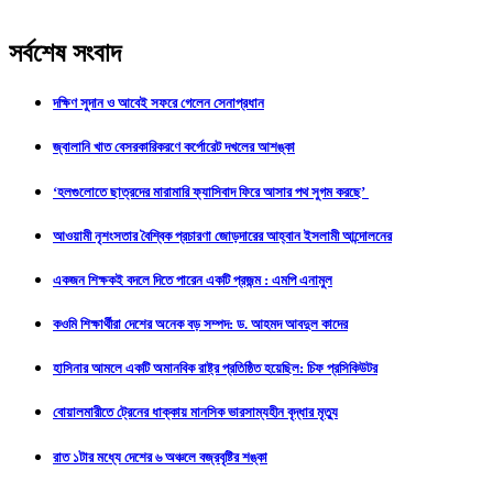
সর্বশেষ সংবাদ
দক্ষিণ সুদান ও আবেই সফরে গেলেন সেনাপ্রধান
জ্বালানি খাত বেসরকারিকরণে কর্পোরেট দখলের আশঙ্কা
‘হলগুলোতে ছাত্রদের মারামারি ফ্যাসিবাদ ফিরে আসার পথ সুগম করছে’
আওয়ামী নৃশংসতার বৈশ্বিক প্রচারণা জোড়দারের আহ্বান ইসলামী আন্দোলনের
একজন শিক্ষকই বদলে দিতে পারেন একটি প্রজন্ম : এমপি এনামুল
কওমি শিক্ষার্থীরা দেশের অনেক বড় সম্পদ: ড. আহমদ আবদুল কাদের
হাসিনার আমলে একটি অমানবিক রাষ্ট্র প্রতিষ্ঠিত হয়েছিল: চিফ প্রসিকিউটর
বোয়ালমারীতে ট্রেনের ধাক্কায় মানসিক ভারসাম্যহীন বৃদ্ধার মৃত্যু
রাত ১টার মধ্যে দেশের ৬ অঞ্চলে বজ্রবৃষ্টির শঙ্কা