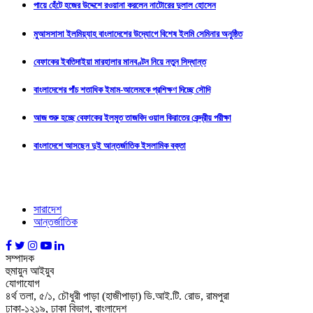
পায়ে হেঁটে হজের উদ্দেশে রওয়ানা করলেন নাটোরের দুলাল হোসেন
মুআসসাসা ইলমিয়্যাহ বাংলাদেশের উদ্যোগে বিশেষ ইলমি সেমিনার অনুষ্ঠিত
বেফাকের ইবতিদাইয়া মারহালার মানবণ্টন নিয়ে নতুন সিদ্ধান্ত
বাংলাদেশের পাঁচ শতাধিক ইমাম-আলেমকে প্রশিক্ষণ দিচ্ছে সৌদি
আজ শুরু হচ্ছে বেফাকের ইলমুত তাজবিদ ওয়াল কিরাতের কেন্দ্রীয় পরীক্ষা
বাংলাদেশে আসছেন দুই আন্তর্জাতিক ইসলামিক বক্তা
সারাদেশ
আন্তর্জাতিক
সম্পাদক
হুমায়ুন আইয়ুব
যোগাযোগ
৪র্থ তলা, ৫/১, চৌধুরী পাড়া (হাজীপাড়া) ডি.আই.টি. রোড, রামপুরা
ঢাকা-১২১৯, ঢাকা বিভাগ, বাংলাদেশ