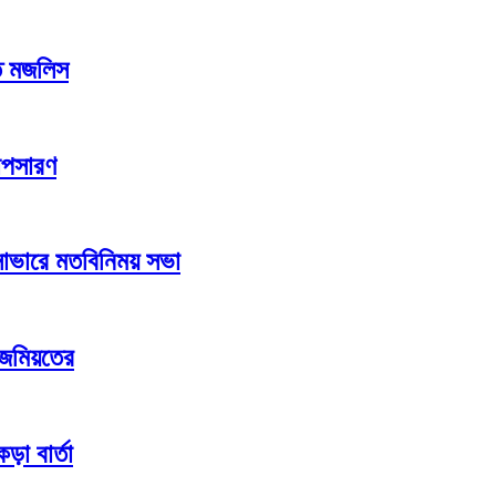
ফত মজলিস
অপসারণ
াভারে মতবিনিময় সভা
 জমিয়তের
কড়া বার্তা