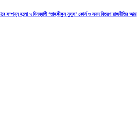
 দিনব্যাপী ‘তাহকীকুন নুসূস’ কোর্স ও সনদ বিতরণ
রাজনীতির আত্মা কোথায় হারাল?
ব