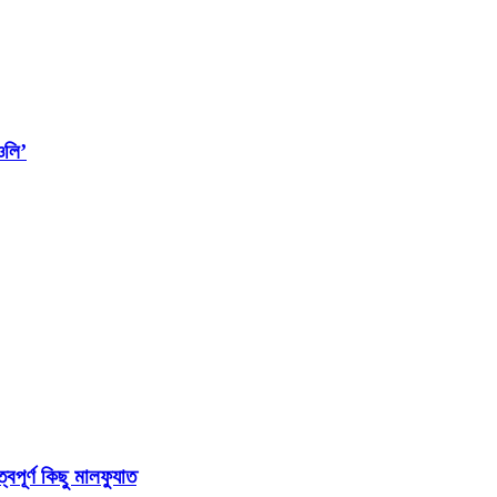
ওলি’
বপূর্ণ কিছু মালফুযাত