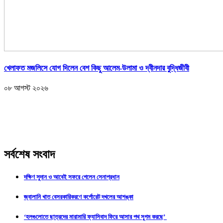
খেলাফত মজলিসে যোগ দিলেন বেশ কিছু আলেম-উলামা ও দ্বীনদার বুদ্ধিজীবী
০৮ আগস্ট ২০২৬
সর্বশেষ সংবাদ
দক্ষিণ সুদান ও আবেই সফরে গেলেন সেনাপ্রধান
জ্বালানি খাত বেসরকারিকরণে কর্পোরেট দখলের আশঙ্কা
‘হলগুলোতে ছাত্রদের মারামারি ফ্যাসিবাদ ফিরে আসার পথ সুগম করছে’