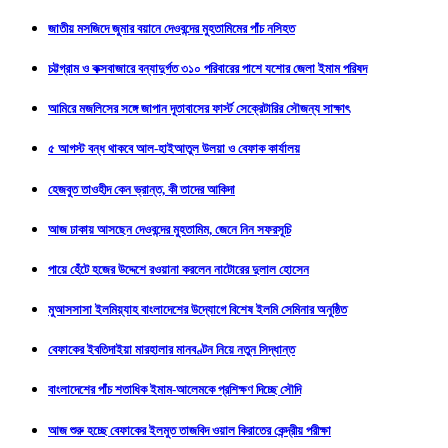
জাতীয় মসজিদে জুমার বয়ানে দেওবন্দের মুহতামিমের পাঁচ নসিহত
চট্টগ্রাম ও কক্সবাজারে বন্যাদুর্গত ৩১০ পরিবারের পাশে যশোর জেলা ইমাম পরিষদ
আমিরে মজলিসের সঙ্গে জাপান দূতাবাসের ফার্স্ট সেক্রেটারির সৌজন্য সাক্ষাৎ
৫ আগস্ট বন্ধ থাকবে আল-হাইআতুল উলয়া ও বেফাক কার্যালয়
হেজবুত তাওহীদ কেন ভ্রান্ত, কী তাদের আকিদা
আজ ঢাকায় আসছেন দেওবন্দের মুহতামিম, জেনে নিন সফরসূচি
পায়ে হেঁটে হজের উদ্দেশে রওয়ানা করলেন নাটোরের দুলাল হোসেন
মুআসসাসা ইলমিয়্যাহ বাংলাদেশের উদ্যোগে বিশেষ ইলমি সেমিনার অনুষ্ঠিত
বেফাকের ইবতিদাইয়া মারহালার মানবণ্টন নিয়ে নতুন সিদ্ধান্ত
বাংলাদেশের পাঁচ শতাধিক ইমাম-আলেমকে প্রশিক্ষণ দিচ্ছে সৌদি
আজ শুরু হচ্ছে বেফাকের ইলমুত তাজবিদ ওয়াল কিরাতের কেন্দ্রীয় পরীক্ষা