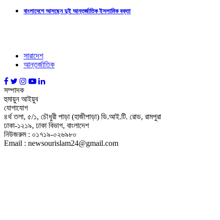
বাংলাদেশে আসছেন দুই আন্তর্জাতিক ইসলামিক বক্তা
সারাদেশ
আন্তর্জাতিক
সম্পাদক
হুমায়ুন আইয়ুব
যোগাযোগ
৪র্থ তলা, ৫/১, চৌধুরী পাড়া (হাজীপাড়া) ডি.আই.টি. রোড, রামপুরা
ঢাকা-১২১৯, ঢাকা বিভাগ, বাংলাদেশ
নিউজরুম : ০১৭১৯-০২৬৯৮০
Email : newsourislam24@gmail.com