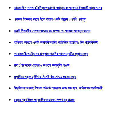
আওয়ামী নৃশংসতার বৈশ্বিক প্রচারণা জোড়দারের আহ্বান ইসলামী আন্দোলনের
একজন শিক্ষকই বদলে দিতে পারেন একটি প্রজন্ম : এমপি এনামুল
কওমি শিক্ষার্থীরা দেশের অনেক বড় সম্পদ: ড. আহমদ আবদুল কাদের
হাসিনার আমলে একটি অমানবিক রাষ্ট্র প্রতিষ্ঠিত হয়েছিল: চিফ প্রসিকিউটর
বোয়ালমারীতে ট্রেনের ধাক্কায় মানসিক ভারসাম্যহীন বৃদ্ধার মৃত্যু
রাত ১টার মধ্যে দেশের ৬ অঞ্চলে বজ্রবৃষ্টির শঙ্কা
জুলাইয়ে সড়ক দুর্ঘটনায় সিলেট বিভাগে ৩১ জনের মৃত্যু
কিছুদিনের মধ্যেই তিস্তা পাইলট প্রকল্পের কাজ শুরু হবে: পানিসম্পদ প্রতিমন্ত্রী
হরমুজ প্রণালিতে আবুধাবির জাহাজে ক্ষেপণাস্ত্র হামলা