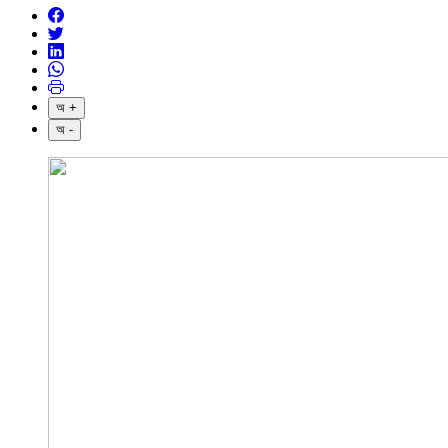
অ +
অ -