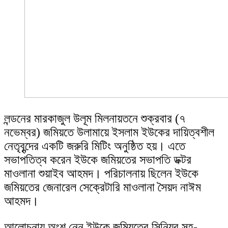
লন্ডনের মারকাজুল উলূম মিলনায়তনে শুক্রবার (৭
নভেম্বর) জমিয়তে উলামায়ে ইসলাম ইউকের দায়িত্বশীল
নেতৃবৃন্দের একটি জরুরি মিটিং অনুষ্ঠিত হয়। এতে
সভাপতিত্ব করেন ইউকে জমিয়তের সভাপতি ডক্টর
মাওলানা শুয়াইব আহমদ। পরিচালনায় ছিলেন ইউকে
জমিয়তের জেনারেল সেক্রেটারি মাওলানা সৈয়দ নাঈম
আহমদ।
আলোচনায় অংশ নেন ইউকে জমিয়তের সিনিয়র সহ-