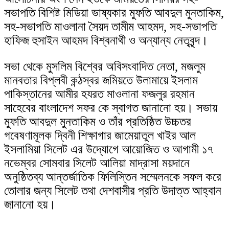
সভাপতি বিশিষ্ট মিডিয়া ভাষ্যকার মুফতি আবদুল মুনতাকিম,
সহ-সভাপতি মাওলানা সৈয়দ তামীম আহমদ, সহ-সভাপতি
হাফিজ হুসাইন আহমদ বিশ্বনাথী ও অন্যান্য নেতৃবৃন্দ।
সভা থেকে মুসলিম বিশ্বের অবিসংবাদিত নেতা, মজলুম
মানবতার বিপ্লবী কন্ঠস্বর জমিয়তে উলামায়ে ইসলাম
পাকিস্তানের আমীর হযরত মাওলানা ফজলুর রহমান
সাহেবের বাংলাদেশ সফর কে স্বাগত জানানো হয়। সভায়
মুফতি আবদুল মুনতাকিম ও তাঁর প্রতিষ্ঠিত উচ্চতর
গবেষণামূলক দ্বিনী শিক্ষাগার জামেয়াতুল খাইর আল
ইসলামিয়া সিলেট এর উদ্যোগে আয়োজিত ও আগামী ১৭
নভেম্বর সোমবার সিলেট আলিয়া মাদ্রাসা ময়দানে
অনুষ্ঠিতব্য আন্তর্জাতিক ফিলিস্তিন সম্মেলনকে সফল করে
তোলার জন্য সিলেট তথা দেশবাসীর প্রতি উদাত্ত আহ্বান
জানানো হয়।