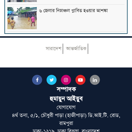
৬ জেলার নিম্নাঞ্চল প্লাবিত হওয়ার আশঙ্কা
রাষ্ট্রপতি নির্বাচন: তফসিল ঘোষণা
সারাদেশ
আন্তর্জাতিক
রাজধানীর মাদারটেকে মিলল নারীর খণ্ডিত মাথা ও
দুই হাত
সম্পাদক
মাদরাসা শিক্ষা অধিদপ্তরে নিয়োগ, এইচএসসি
হুমায়ুন আইয়ুব
পাসেই আবেদন
যোগাযোগ
৪র্থ তলা, ৫/১, চৌধুরী পাড়া (হাজীপাড়া) ডি.আই.টি. রোড,
প্রবাসীদের অধিকার সুরক্ষা জাতীয় নিরাপত্তারই
রামপুরা
অংশ: প্রতিরক্ষা উপদেষ্টা
ঢাকা-১২১৯, ঢাকা বিভাগ, বাংলাদেশ