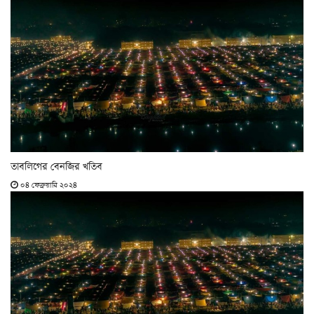
তাবলিগের বেনজির খতিব
০৪ ফেব্রুয়ারি ২০২৪