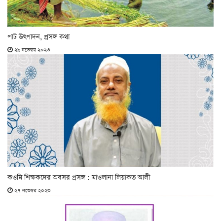
পাট উৎপাদন, প্রসঙ্গ কথা
২৯ নভেম্বর ২০২৩
কওমি শিক্ষকদের অবসর প্রসঙ্গ : মাওলানা লিয়াকত আলী
২৭ নভেম্বর ২০২৩