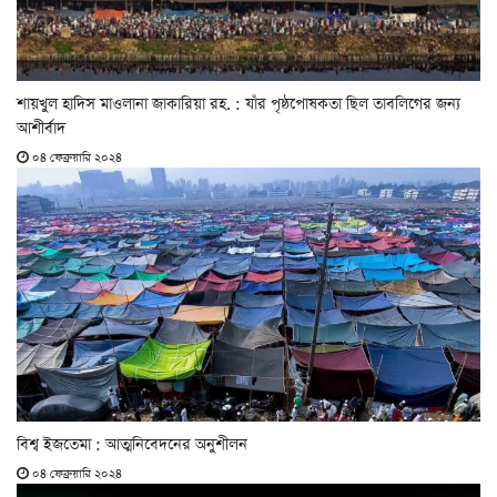
শায়খুল হাদিস মাওলানা জাকারিয়া রহ. : যাঁর পৃষ্ঠপোষকতা ছিল তাবলিগের জন্য
আশীর্বাদ
০৪ ফেব্রুয়ারি ২০২৪
বিশ্ব ইজতেমা : আত্মনিবেদনের অনুশীলন
০৪ ফেব্রুয়ারি ২০২৪