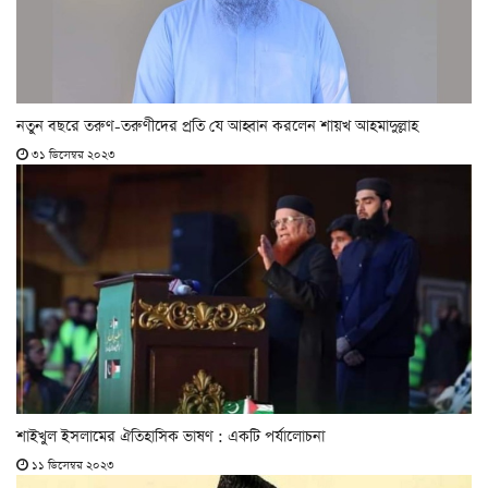
নতুন বছরে তরুণ-তরুণীদের প্রতি যে আহ্বান করলেন শায়খ আহমাদুল্লাহ
৩১ ডিসেম্বর ২০২৩
শাইখুল ইসলা‌মের ঐতিহা‌সিক ভাষণ : এক‌টি পর্যা‌লোচনা
১১ ডিসেম্বর ২০২৩