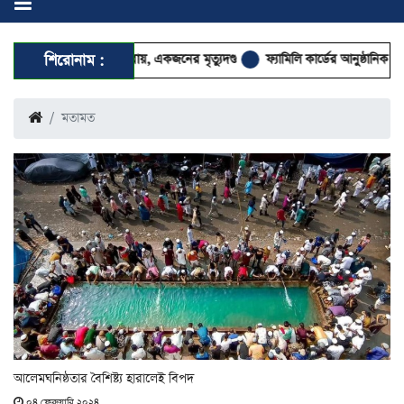
 মামলার রায়, একজনের মৃত্যুদণ্ড
শিরোনাম :
ফ্যামিলি কার্ডের আনুষ্ঠানিক উদ্বোধন ১৬ আগস্ট, 
মতামত
আলেমঘনিষ্ঠতার বৈশিষ্ট্য হারালেই বিপদ
০৪ ফেব্রুয়ারি ২০২৪