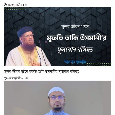
২৬ জানুয়ারী ২০২৪
সুন্দর জীবন গঠনে মুফতি তাকি উসমানীর মূল্যবান নসিহত
০৪ জানুয়ারী ২০২৪