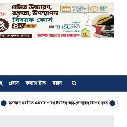
হ
প্রবাস
কল্যাণ ট্রাস্ট
বয়ান
নববীতে শুক্রবার শায়খ ইয়াসির আদ-দোসারির বিশেষ দরস
সঠিক ধর্মীয় সচেতনতা