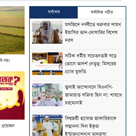
সর্বশেষ
সর্বাধিক পঠিত
মসজিদে নববীতে শুক্রবার শায়খ
ইয়াসির আদ-দোসারির বিশেষ
দরস
সঠিক ধর্মীয় সচেতনতাই গড়ে
ূচি নয়!
তোলে আদর্শ নেতৃত্ব: মিসরের
গ্র্যান্ড মুফতি
জুলাই আন্দোলনে বিএনপি-
জামায়াত সক্রিয় ছিল না: শায়খে
চরমোনাই
বিশ্বজয়ী হাফেজ জাকারিয়াকে
 প্রয়োজন
সম্মাননা দিল ইক্বরা
ইন্টারন্যাশনাল মাদরাসা