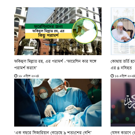
ফকিহুল মিল্লাত রহ. এর পরামর্শ -‘ফারেগিন কার সঙ্গে
কোথায় ভর্তি হ
পরামর্শ করবে’
এর ৪ নসিহত
১৮ এপ্রিল ২০২৪
১৬ এপ্রিল ২০২৪
‘এক বছরে সিজারিয়ান বেড়েছে ৯ শতাংশের বেশি’
যেসব কারণে র