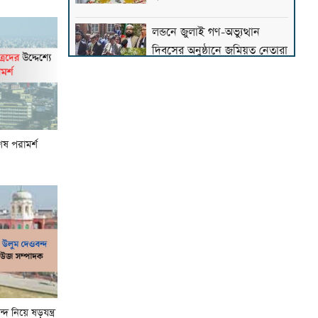
লন্ডনে জুলাই গণ-অভ্যুত্থান
দিবসের অনুষ্ঠানে জমিয়ত নেতারা
জেরুজালেমে ইসরাইলি
আগ্রাসনের বিরুদ্ধে এককাতারে
আরব-মুসলিম দেশগুলো
েষ পরামর্শ
আজ বগুড়ার জামিল মাদরাসায়
বয়ান করবেন দেওবন্দের
মুহতামিম
দুই মহীরুহের সান্নিধ্যে তিরমিজি
শরিফের দরস: এক সৌভাগ্যময়
স্মৃতি
 নিয়ে ষড়যন্ত্র
ভারতীয় আলেমদের প্রতিবাদের