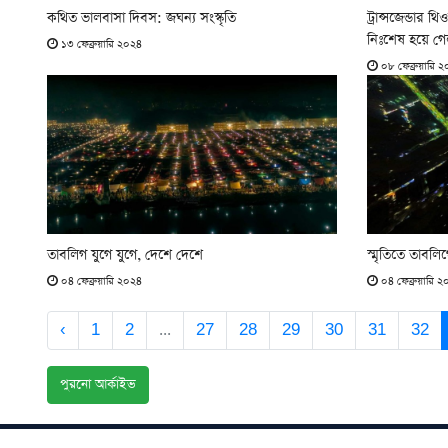
কথিত ভালবাসা দিবস: জঘন্য সংস্কৃতি
ট্রান্সজেন্ডার থ
নিঃশেষ হয়ে গ
১৩ ফেব্রুয়ারি ২০২৪
০৮ ফেব্রুয়ারি 
তাবলিগ যুগে যুগে, দেশে দেশে
স্মৃতিতে তাবল
০৪ ফেব্রুয়ারি ২০২৪
০৪ ফেব্রুয়ারি ২
‹
1
2
...
27
28
29
30
31
32
পুরনো আর্কাইভ