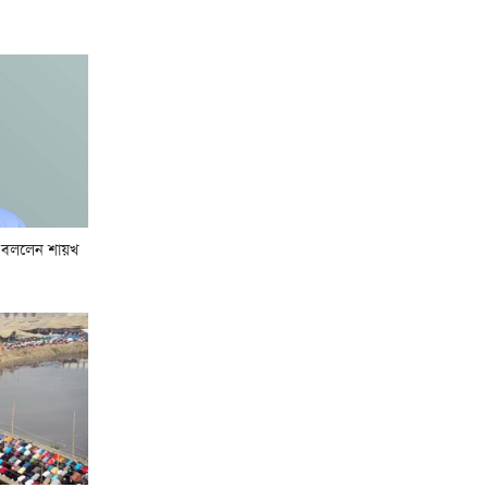
মুখে সুর নরম তসলিমা
নাসরিনের
কাল হারামাইনে জুমার খুতবা
দেবেন যে দুই শায়খ
গণঅভ্যুত্থান দিবসে ইফাদাতুল
উম্মাহ ফাউন্ডেশনের খতমে
া বললেন শায়খ
কুরআন ও দোয়া মাহফিল
গণভোটের রায়ের আলোকে
জুলাই সনদ বাস্তবায়ন চায়
খেলাফত মজলিস