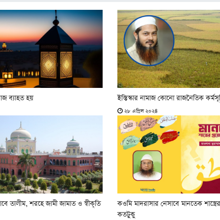
াজ ব্যাহত হয়
ইস্তিস্কার নামাজ কোনো রাজনৈতিক কর্মস
২৮ এপ্রিল ২০২৪
বে তালীম, শরহে জামী জামাত ও স্বীকৃতি
কওমি মাদরাসার নেসাবে মানতেক শাস্ত্রের
কতটুকু