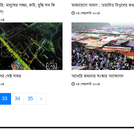
িওরি: মানুষের লজ্জা, রুচি, বুদ্ধি সব কি
ফাজায়েলে আমল : অভাবিত বিপ্লবের কথ
েল!
০৪ ফেব্রুয়ারি ২০২৪
২০২৪
িগের সেই সফর
আখেরি জমানার সংস্কার আন্দোলন
০২৪
০৪ ফেব্রুয়ারি ২০২৪
33
34
35
›