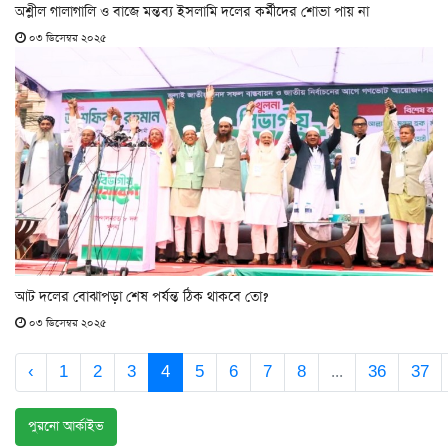
অশ্লীল গালাগালি ও বাজে মন্তব্য ইসলামি দলের কর্মীদের শোভা পায় না
০৩ ডিসেম্বর ২০২৫
আট দলের বোঝাপড়া শেষ পর্যন্ত ঠিক থাকবে তো?
০৩ ডিসেম্বর ২০২৫
‹
1
2
3
4
5
6
7
8
...
36
37
পুরনো আর্কাইভ