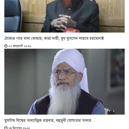
ঐক্যের পথে বাধা কোথায়, কারা দায়ী, মুখ খুললেন শায়খে চরমোনাই
০২ জানুয়ারী ২০২৬
মুসলিম বিশ্বের আধ্যাত্মিক রাহবার, বহুমুখী যোগ্যতার আধার
১৪ ডিসেম্বর ২০২৫