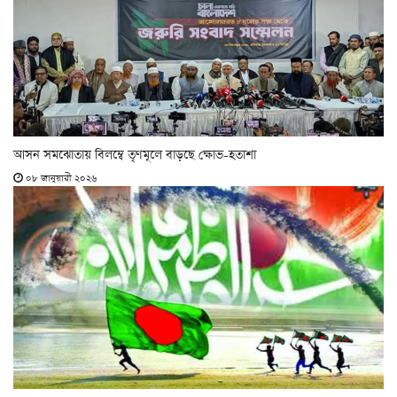
আসন সমঝোতায় বিলম্বে তৃণমূলে বাড়ছে ক্ষোভ-হতাশা
০৮ জানুয়ারী ২০২৬