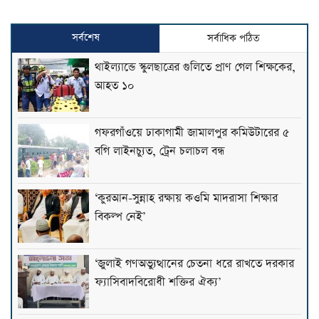
সর্বশেষ
সর্বাধিক পঠিত
থাইল্যান্ডে স্কুলছাত্রের গুলিতে প্রাণ গেল শিক্ষকের,
আহত ১০
গফরগাঁওয়ে ঢাকাগামী জামালপুর কমিউটারের ৫
বগি লাইনচ্যুত, ট্রেন চলাচল বন্ধ
‘কুরআন-সুন্নাহ রক্ষায় কওমি মাদরাসা শিক্ষার
বিকল্প নেই’
‘জুলাই গণঅভ্যুত্থানের চেতনা ধরে রাখতে দরকার
ফ্যাসিবাদবিরোধী শক্তির ঐক্য’