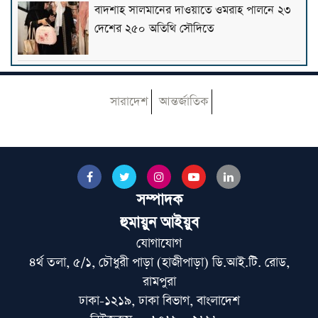
বাদশাহ সালমানের দাওয়াতে ওমরাহ পালনে ২৩
দেশের ২৫০ অতিথি সৌদিতে
৫৬ বছরের ইমামকে ওমরাহয় পাঠালেন গ্রামবাসী
সারাদেশ
আন্তর্জাতিক
আজ বায়তুল মোকাররমে জুমার আগে বয়ান
করবেন দেওবন্দের মুহতামিম
সম্পাদক
মুফতি ওমর ফারুক সন্দ্বীপীকে দেখতে হাসপাতালে
হুমায়ুন আইয়ুব
গেলেন পীর সাহেব চরমোনাই
যোগাযোগ
৪র্থ তলা, ৫/১, চৌধুরী পাড়া (হাজীপাড়া) ডি.আই.টি. রোড,
যশোরের মহাসম্মেলনে আকাবিরে দেওবন্দের
রামপুরা
আদর্শ সংরক্ষণের আহ্বান
ঢাকা-১২১৯, ঢাকা বিভাগ, বাংলাদেশ