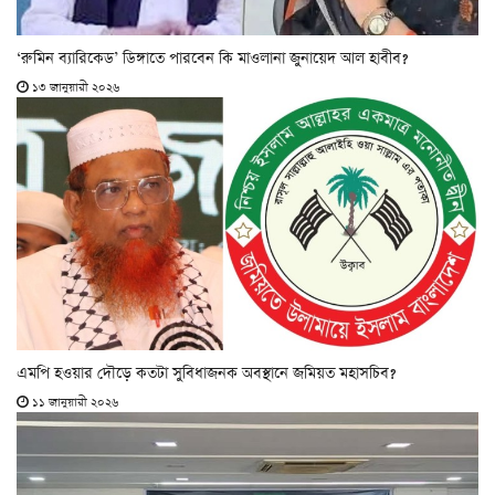
‘রুমিন ব্যারিকেড’ ডিঙ্গাতে পারবেন কি মাওলানা জুনায়েদ আল হাবীব?
১৩ জানুয়ারী ২০২৬
এমপি হওয়ার দৌড়ে কতটা সুবিধাজনক অবস্থানে জমিয়ত মহাসচিব?
১১ জানুয়ারী ২০২৬