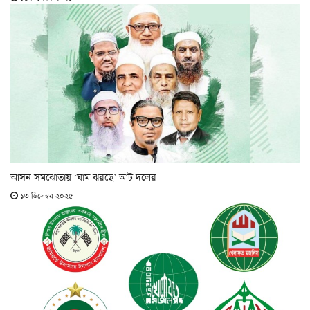
আসন সমঝোতায় ‘ঘাম ঝরছে’ আট দলের
১৩ ডিসেম্বর ২০২৫