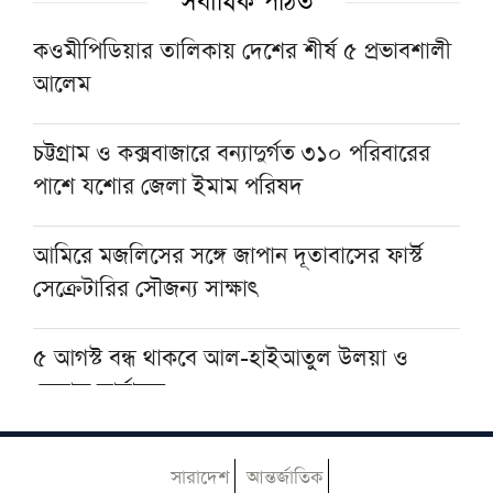
সর্বাধিক পঠিত
আজ জমিয়তের ঢাকা মহানগর দক্ষিণের কাউন্সিল
কওমীপিডিয়ার তালিকায় দেশের শীর্ষ ৫ প্রভাবশালী
আলেম
প্রধানমন্ত্রীকে বরণে বাবুনগরে ব্যাপক প্রস্তুতি, উপস্থিত
থাকবেন শীর্ষ আলেমরা
চট্টগ্রাম ও কক্সবাজারে বন্যাদুর্গত ৩১০ পরিবারের
পাশে যশোর জেলা ইমাম পরিষদ
ইসলামী আন্দোলন ঢাকা মহানগর দক্ষিণের
কমিটিতে কারা ঠাঁই পেলেন, দেখুন তালিকা
আমিরে মজলিসের সঙ্গে জাপান দূতাবাসের ফার্স্ট
সেক্রেটারির সৌজন্য সাক্ষাৎ
৫ আগস্ট বন্ধ থাকবে আল-হাইআতুল উলয়া ও
বেফাক কার্যালয়
হেজবুত তাওহীদ কেন ভ্রান্ত, কী তাদের আকিদা
সারাদেশ
আন্তর্জাতিক