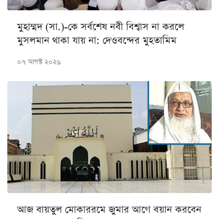
মুহাম্মদ (সা.)-কে সর্বশেষ নবী বিশ্বাস না করলে
মুসলমান থাকা যায় না: দেওবন্দের মুহতামিম
০৭ আগস্ট ২০২৬
আজ বায়তুল মোকাররমে জুমার আগে বয়ান করবেন