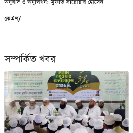
অনুবাদ ও অনুলিখন: মুফতি সারোয়ার হোসেন
কেএল/
সম্পর্কিত খবর