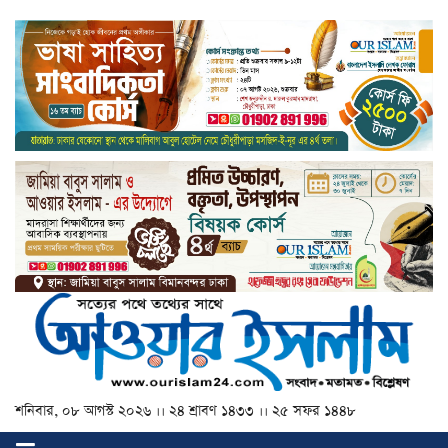
শনিবার, ০৮ আগস্ট ২০২৬ ।। ২৪ শ্রাবণ ১৪৩৩ ।। ২৫ সফর ১৪৪৮