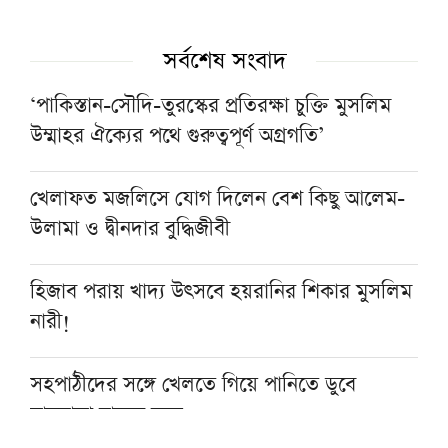
সর্বশেষ সংবাদ
‘পাকিস্তান-সৌদি-তুরস্কের প্রতিরক্ষা চুক্তি মুসলিম
উম্মাহর ঐক্যের পথে গুরুত্বপূর্ণ অগ্রগতি’
খেলাফত মজলিসে যোগ দিলেন বেশ কিছু আলেম-
উলামা ও দ্বীনদার বুদ্ধিজীবী
হিজাব পরায় খাদ্য উৎসবে হয়রানির শিকার মুসলিম
নারী!
সহপাঠীদের সঙ্গে খেলতে গিয়ে পানিতে ডুবে
মাদরাসা ছাত্রের মৃত্যু