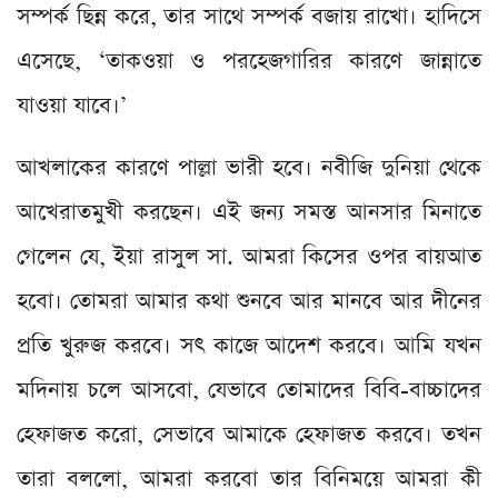
সম্পর্ক ছিন্ন করে, তার সাথে সম্পর্ক বজায় রাখো। হাদিসে
এসেছে, ‘তাকওয়া ও পরহেজগারির কারণে জান্নাতে
যাওয়া যাবে।’
আখলাকের কারণে পাল্লা ভারী হবে। নবীজি দুনিয়া থেকে
আখেরাতমুখী করছেন। এই জন্য সমস্ত আনসার মিনাতে
গেলেন যে, ইয়া রাসুল সা. আমরা কিসের ওপর বায়আত
হবো। তোমরা আমার কথা শুনবে আর মানবে আর দীনের
প্রতি খুরুজ করবে। সৎ কাজে আদেশ করবে। আমি যখন
মদিনায় চলে আসবো, যেভাবে তোমাদের বিবি-বাচ্চাদের
হেফাজত করো, সেভাবে আমাকে হেফাজত করবে। তখন
তারা বললো, আমরা করবো তার বিনিময়ে আমরা কী