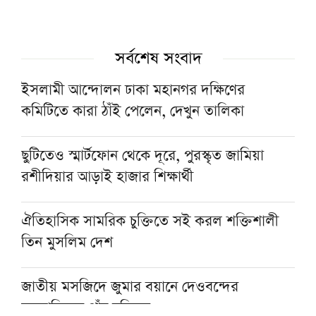
সর্বশেষ সংবাদ
ইসলামী আন্দোলন ঢাকা মহানগর দক্ষিণের
কমিটিতে কারা ঠাঁই পেলেন, দেখুন তালিকা
ছুটিতেও স্মার্টফোন থেকে দূরে, পুরস্কৃত জামিয়া
রশীদিয়ার আড়াই হাজার শিক্ষার্থী
ঐতিহাসিক সামরিক চুক্তিতে সই করল শক্তিশালী
তিন মুসলিম দেশ
জাতীয় মসজিদে জুমার বয়ানে দেওবন্দের
মুহতামিমের পাঁচ নসিহত