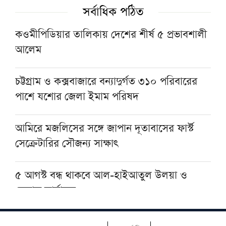
আসনের এমপির বৈঠক
সর্বাধিক পঠিত
শায়খ আওয়ামার মোবারক সান্নিধ্যে
কওমীপিডিয়ার তালিকায় দেশের শীর্ষ ৫ প্রভাবশালী
আলেম
মসজিদের ছাদে বিদ্যুৎস্পৃষ্টে প্রাণ গেল মুয়াজ্জিনের
চট্টগ্রাম ও কক্সবাজারে বন্যাদুর্গত ৩১০ পরিবারের
পাশে যশোর জেলা ইমাম পরিষদ
মুহাম্মদ (সা.)-কে সর্বশেষ নবী বিশ্বাস না করলে
মুসলমান থাকা যায় না: দেওবন্দের মুহতামিম
আমিরে মজলিসের সঙ্গে জাপান দূতাবাসের ফার্স্ট
সেক্রেটারির সৌজন্য সাক্ষাৎ
৫ আগস্ট বন্ধ থাকবে আল-হাইআতুল উলয়া ও
বেফাক কার্যালয়
হেজবুত তাওহীদ কেন ভ্রান্ত, কী তাদের আকিদা