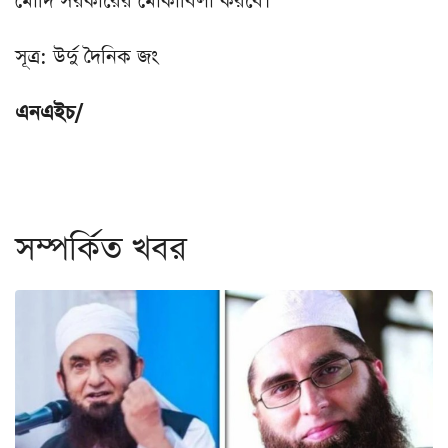
মোদি সরকারের মোকাবিলা করবে।
সূত্র: উর্দু দৈনিক জং
এনএইচ/
সম্পর্কিত খবর