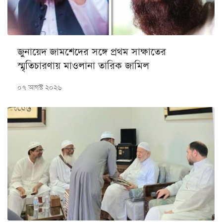
জুনায়েদ জামশেদের সঙ্গে প্রথম সাক্ষাতের
স্মৃতিচারণায় মাওলানা তারিক জামিল
০৭ আগস্ট ২০২৬