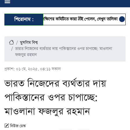
ন ঢাকা মহানগর দক্ষিণের কমিটিতে কারা ঠাঁই পেলেন, দেখুন তালিকা
শিরোনাম :
ছুটিতেও স্মা
মুসলিম বিশ্ব
ভারত নিজেদের ব্যর্থতার দায় পাকিস্তানের ওপর চাপাচ্ছে: মাওলানা
ফজলুর রহমান
প্রকাশ:
০১ মে, ২০২৫, ০৪:১১ সকাল
ভারত নিজেদের ব্যর্থতার দায়
পাকিস্তানের ওপর চাপাচ্ছে:
মাওলানা ফজলুর রহমান
নিউজ ডেস্ক