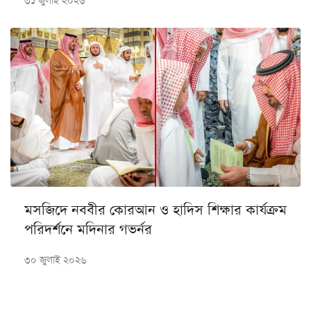
৩১ জুলাই ২০২৬
মসজিদে নববীর কোরআন ও হাদিস শিক্ষার কার্যক্রম
পরিদর্শনে মদিনার গভর্নর
৩০ জুলাই ২০২৬