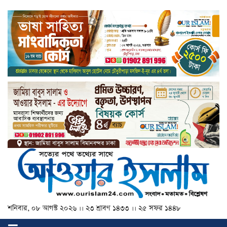
শনিবার, ০৮ আগস্ট ২০২৬ ।। ২৩ শ্রাবণ ১৪৩৩ ।। ২৫ সফর ১৪৪৮