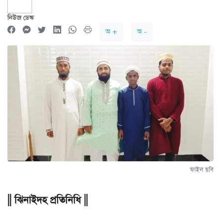
নিউজ ডেস্ক
অ +
অ -
ফাইল ছবি
|| ঝিনাইদহ প্রতিনিধি ||