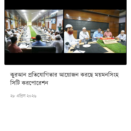
কুরআন প্রতিযোগিতার আয়োজন করছে ময়মনসিংহ
সিটি করপোরেশন
২৮ এপ্রিল ২০২৬