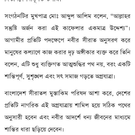
সংগঠনটির মুখপাত্র মোঃ আব্দুল আলিম বলেন, “আল্লাহর
সন্তুষ্টি অর্জন করা এই কাফেলার একমাত্র উদ্দেশ্য”।
আগামীর প্রতিটি পদক্ষেপে নবীর সীরাত অনুসরণ করে
মানুষের কল্যাণে কাজ করার দৃঢ় অঙ্গীকার ব্যক্ত করে তিনি
বলেন, এটি শুধু ব্যক্তিগত আত্মশুদ্ধির পথ নয়, বরং একটি
শান্তিপূর্ণ, সুশৃঙ্খল এবং সৎ সমাজ গড়তে অগ্রযাত্রা।
বাংলাদেশ সীরাতল মুস্তাকিম পরিষদ আশা করে, দেশের
প্রতিটি নাগরিক এই অগ্রযাত্রায় শামিল হয়ে সঠিক পথের
অনুসারী হবেন এবং নবীর আদর্শে ধন্য জীবনের মাধ্যমে
শান্তির ধারা ছড়িয়ে দেবেন।