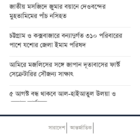
জাতীয় মসজিদে জুমার বয়ানে দেওবন্দের
আলেমদের প্রত্যাশা
মুহতামিমের পাঁচ নসিহত
প্রধানমন্ত্রীকে বরণে প্রস্তুত বাবুনগর মাদরাসা
চট্টগ্রাম ও কক্সবাজারে বন্যাদুর্গত ৩১০ পরিবারের
পাশে যশোর জেলা ইমাম পরিষদ
আমিরে মজলিসের সঙ্গে জাপান দূতাবাসের ফার্স্ট
সেক্রেটারির সৌজন্য সাক্ষাৎ
৫ আগস্ট বন্ধ থাকবে আল-হাইআতুল উলয়া ও
বেফাক কার্যালয়
হেজবুত তাওহীদ কেন ভ্রান্ত, কী তাদের আকিদা
সারাদেশ
আন্তর্জাতিক