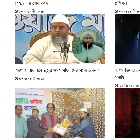
(রহ.)-এর শেষ দরস
প্রশিক্ষণ
১০ জানুয়ারী ২০২৬
০৮ জানুয়ারী ২
‘গুণ ও আখলাকে হুজুর সমসাময়িকদের মধ্যে অনন্য’
বেগম জিয়ার ব
সমাপ্তি
০৫ জানুয়ারী ২০২৬
৩০ ডিসেম্বর ২