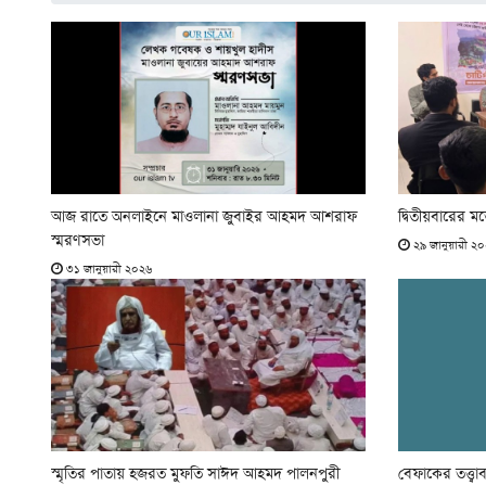
আজ রাতে অনলাইনে মাওলানা জুবাইর আহমদ আশরাফ
দ্বিতীয়বারের ম
স্মরণসভা
২৯ জানুয়ারী ২
৩১ জানুয়ারী ২০২৬
স্মৃতির পাতায় হজরত মুফতি সাঈদ আহমদ পালনপুরী
বেফাকের তত্ত্বা