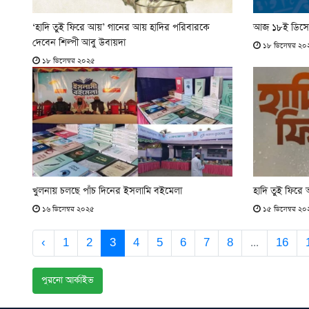
‘হাদি তুই ফিরে আয়’ গানের আয় হাদির পরিবারকে
আজ ১৮ই ডিসেম্
দেবেন শিল্পী আবু উবায়দা
১৮ ডিসেম্বর ২০
১৮ ডিসেম্বর ২০২৫
খুলনায় চলছে পাঁচ দিনের ইসলামি বইমেলা
হাদি তুই ফিরে
১৬ ডিসেম্বর ২০২৫
১৫ ডিসেম্বর ২০
‹
1
2
3
4
5
6
7
8
...
16
পুরনো আর্কাইভ