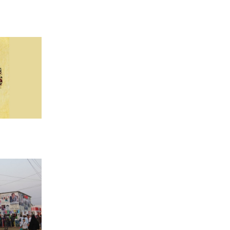
সঙ্গে সিলেট-৫ আসনের এমপির
বৈঠক
শায়খ আওয়ামার মোবারক
সান্নিধ্যে
মসজিদের ছাদে বিদ্যুৎস্পৃষ্টে প্রাণ
গেল মুয়াজ্জিনের
মুহাম্মদ (সা.)-কে সর্বশেষ নবী
বিশ্বাস না করলে মুসলমান থাকা
যায় না: দেওবন্দের মুহতামিম