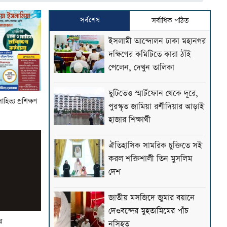
সর্বশেষ
সর্বাধিক পঠিত
ইসলামী আন্দোলন ঢাকা মহানগর
দক্ষিণের কমিটিতে কারা ঠাঁই
পেলেন, দেখুন তালিকা
ছুটিতেও স্মার্টফোন থেকে দূরে,
িত্য প্রশিক্ষণ
পুরস্কৃত জামিয়া রশীদিয়ার আড়াই
হাজার শিক্ষার্থী
ঐতিহাসিক সামরিক চুক্তিতে সই
করল শক্তিশালী তিন মুসলিম
দেশ
জাতীয় মসজিদে জুমার বয়ানে
দেওবন্দের মুহতামিমের পাঁচ
ে
নসিহত