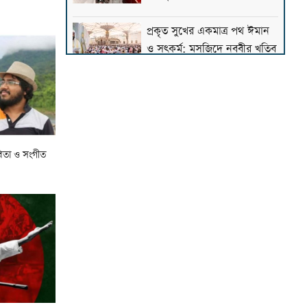
প্রকৃত সুখের একমাত্র পথ ঈমান
ও সৎকর্ম: মসজিদে নববীর খতিব
আল্লামা আহমদ শফীর কবর
জিয়ারত করবেন প্রধানমন্ত্রী
িতা ও সংগীত
জুনায়েদ জামশেদের সঙ্গে প্রথম
সাক্ষাতের স্মৃতিচারণায় মাওলানা
তারিক জামিল
সৎ, পরিশুদ্ধ ও আদর্শবান
মানুষের হাতে ক্ষমতা দিতে হবে:
পীর সাহেব চরমোনাই
টাওয়ার হ্যামলেটস স্পিকারের