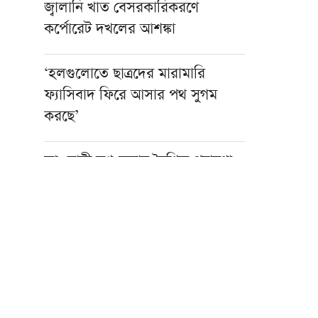
জ্বালানি খাত বেসরকারিকরণে
কর্পোরেট দখলের আশঙ্কা
‘হলগুলোতে ছাত্রদের মারামারি
ফ্যাসিবাদ ফিরে আসার পথ সুগম
করছে’
আওয়ামী নৃশংসতার বৈশ্বিক প্রচারণা
জোড়দারের আহ্বান ইসলামী
আন্দোলনের
একজন শিক্ষকই বদলে দিতে পারেন
একটি প্রজন্ম : এমপি এনামুল
কওমি শিক্ষার্থীরা দেশের অনেক বড়