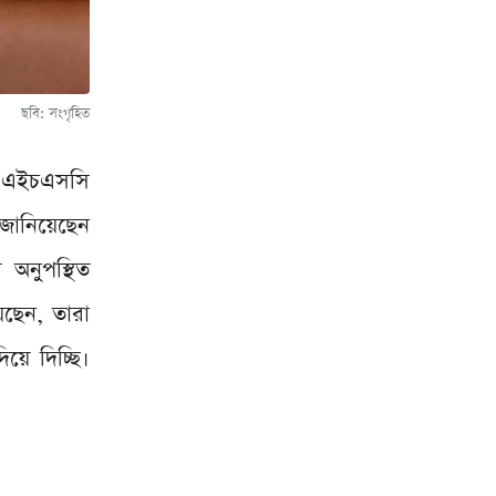
ছবি: সংগৃহিত
য়ে এইচএসসি
 জানিয়েছেন
 অনুপস্থিত
েছেন, তারা
য়ে দিচ্ছি।