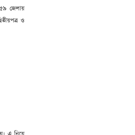
র ৫৯ জেলায়
বিতীয়পত্র ও
হয়। এ নিয়ে