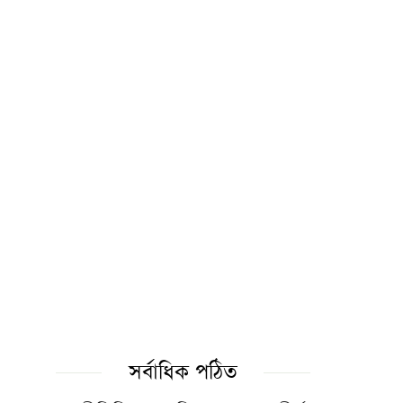
সম্পদ: ড. আহমদ আবদুল কাদের
হাসিনার আমলে একটি অমানবিক
রাষ্ট্র প্রতিষ্ঠিত হয়েছিল: চিফ
প্রসিকিউটর
বোয়ালমারীতে ট্রেনের ধাক্কায় মানসিক
ভারসাম্যহীন বৃদ্ধার মৃত্যু
রাত ১টার মধ্যে দেশের ৬ অঞ্চলে
বজ্রবৃষ্টির শঙ্কা
জুলাইয়ে সড়ক দুর্ঘটনায় সিলেট
সর্বাধিক পঠিত
বিভাগে ৩১ জনের মৃত্যু