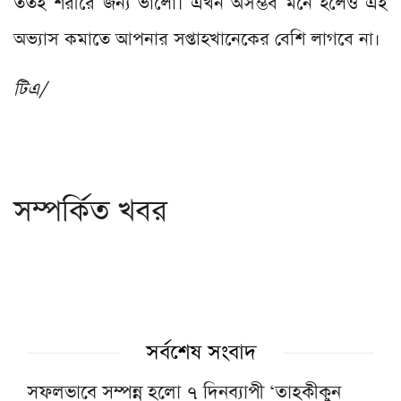
ততই শরীরে জন্য ভালো। এখন অসম্ভব মনে হলেও এই
অভ্যাস কমাতে আপনার সপ্তাহখানেকের বেশি লাগবে না।
টিএ/
সম্পর্কিত খবর
সর্বশেষ সংবাদ
সফলভাবে সম্পন্ন হলো ৭ দিনব্যাপী ‘তাহকীকুন