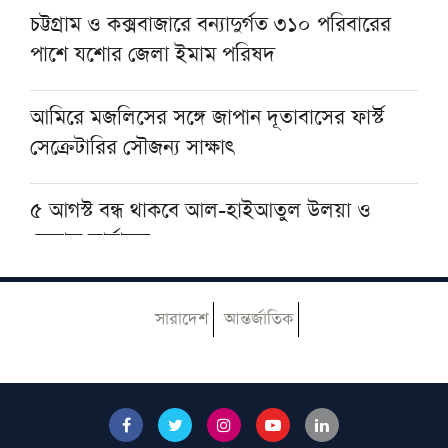
চট্টগ্রাম ও কক্সবাজারে বন্যাদুর্গত ৩১০ পরিবারের
পাশে যশোর জেলা ইমাম পরিষদ
যুক্তরাষ্ট্রের অস্ত্র ভাণ্ডার নিয়ে তথ্য ফাঁস, ক্ষুব্ধ ট্রাম্পের
কড়া বার্তা
আমিরে মজলিসের সঙ্গে জাপান দূতাবাসের ফার্স্ট
সেক্রেটারির সৌজন্য সাক্ষাৎ
৫ আগস্ট বন্ধ থাকবে আল-হাইআতুল উলয়া ও
বেফাক কার্যালয়
হেজবুত তাওহীদ কেন ভ্রান্ত, কী তাদের আকিদা
সারাদেশ
আন্তর্জাতিক
নোয়াখালীতে ইসলামি মহাসমাবেশ কাল, অতিথির
তালিকায় রয়েছেন যাঁরা