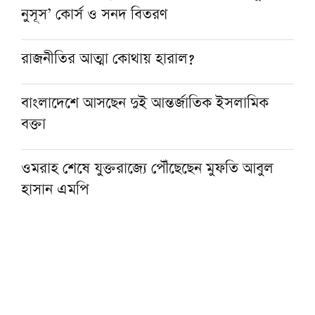
নুসূস’ কোর্স ও সনদ বিতরণ
রাজনীতির আত্মা কোথায় হারাল?
বাংলাদেশে আসছেন দুই আন্তর্জাতিক ইসলামিক
বক্তা
ওমরাহ শেষে যুক্তরাজ্যে পৌঁছেছেন মুফতি আবুল
হাসান এমপি
হজ নিয়ে বিনামূল্যে আল ওয়াসির জুম মিট-আপ ১৫
আগস্ট
ফাস্ট ফুডের নেতিবাচক প্রভাব দাম্পত্য জীবনেও