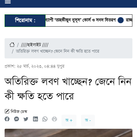
বে সম্পন্ন হলো ৭ দিনব্যাপী ‘তাহকীকুন নুসূস’ কোর্স ও সনদ বিতরণ
শিরোনাম :
রাজনীতির আ
////হাইলাইট ////
অতিরিক্ত লবণ খাচ্ছেন? জেনে নিন কী ক্ষতি হতে পারে
প্রকাশ:
২৫ মার্চ, ২০২৩, ০৪:৪৪ দুপুর
অতিরিক্ত লবণ খাচ্ছেন? জেনে নিন
কী ক্ষতি হতে পারে
নিউজ ডেস্ক
অ +
অ -