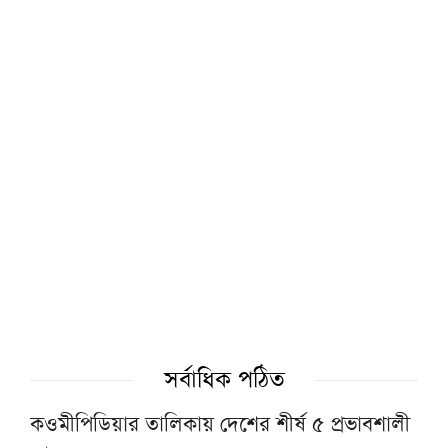
দেশব্যাপী ইসলামী আন্দোলনের জুলাই গণঅভ্যুত্থান
দিবস পালন
শুক্রবারে বায়তুল মোকাররমে জুমার খুতবাপূর্ব বয়ান
করবেন দেওবন্দের মুহতামিম
ইমরান খানের মুক্তি দাবিতে বিক্ষোভ পাকিস্তানে,
ব্যাপক ধরপাকড়
জুলাইয়ের কাছে
জুলাই গণঅভ্যুত্থান দিবসে বায়তুল মোকাররমে
সর্বাধিক পঠিত
কুরআন খতম ও বিশেষ দোয়া মাহফিল
কওমীপিডিয়ার তালিকায় দেশের শীর্ষ ৫ প্রভাবশালী