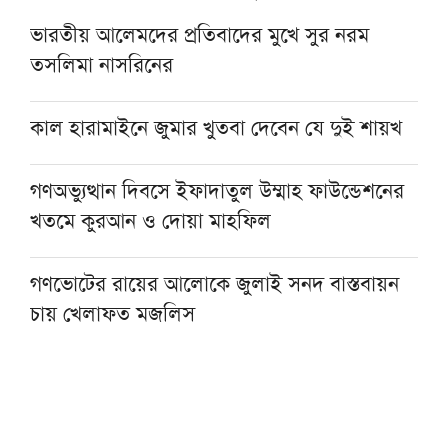
ভারতীয় আলেমদের প্রতিবাদের মুখে সুর নরম
তসলিমা নাসরিনের
কাল হারামাইনে জুমার খুতবা দেবেন যে দুই শায়খ
গণঅভ্যুত্থান দিবসে ইফাদাতুল উম্মাহ ফাউন্ডেশনের
খতমে কুরআন ও দোয়া মাহফিল
গণভোটের রায়ের আলোকে জুলাই সনদ বাস্তবায়ন
চায় খেলাফত মজলিস
‘জুলাই গণঅভ্যুত্থান ছিল সর্বস্তরের মানুষের ঐক্যবদ্ধ
সংগ্রামের ফসল’