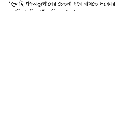
‘জুলাই গণঅভ্যুত্থানের চেতনা ধরে রাখতে দরকার
ফ্যাসিবাদবিরোধী শক্তির ঐক্য’
বাদশাহ সালমানের দাওয়াতে ওমরাহ পালনে ২৩
দেশের ২৫০ অতিথি সৌদিতে
৫৬ বছরের ইমামকে ওমরাহয় পাঠালেন গ্রামবাসী
আজ বায়তুল মোকাররমে জুমার আগে বয়ান করবেন
দেওবন্দের মুহতামিম
মুফতি ওমর ফারুক সন্দ্বীপীকে দেখতে হাসপাতালে
গেলেন পীর সাহেব চরমোনাই