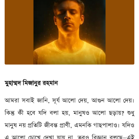
মুহাম্মদ
মিজানুর
রহমান
আমরা সবাই জানি, সূর্য আলো দেয়, আগুন আলো দেয়।
কিন্তু কী হবে যদি বলা হয়, মানুষও আলো ছড়ায়? শুধু
মানুষ নয় প্রতিটি জীবন্ত প্রাণী, এমনকি গাছপালাও। যদিও
এ আলো চোখে দেখা যায় না, তবুও বিজ্ঞান বলছে—এই