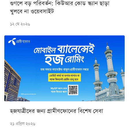
গুগলে বড় পরিবর্তন: কিউআর কোড স্ক্যান ছাড়া
খুলবে না ওয়েবসাইট
১২ মে ২০২৬
হজযাত্রীদের জন্য গ্রামীণফোনের বিশেষ সেবা
২১ এপ্রিল ২০২৬