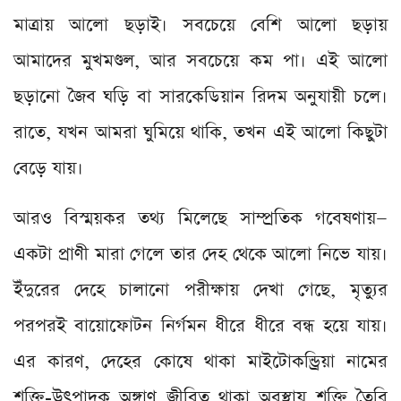
মাত্রায় আলো ছড়াই। সবচেয়ে বেশি আলো ছড়ায়
আমাদের মুখমণ্ডল, আর সবচেয়ে কম পা। এই আলো
ছড়ানো জৈব ঘড়ি বা সারকেডিয়ান রিদম অনুযায়ী চলে।
রাতে, যখন আমরা ঘুমিয়ে থাকি, তখন এই আলো কিছুটা
বেড়ে যায়।
আরও বিস্ময়কর তথ্য মিলেছে সাম্প্রতিক গবেষণায়—
একটা প্রাণী মারা গেলে তার দেহ থেকে আলো নিভে যায়।
ইঁদুরের দেহে চালানো পরীক্ষায় দেখা গেছে, মৃত্যুর
পরপরই বায়োফোটন নির্গমন ধীরে ধীরে বন্ধ হয়ে যায়।
এর কারণ, দেহের কোষে থাকা মাইটোকন্ড্রিয়া নামের
শক্তি-উৎপাদক অঙ্গাণু জীবিত থাকা অবস্থায় শক্তি তৈরি