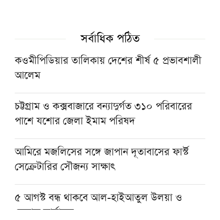
যশোরের মহাসম্মেলনে আকাবিরে দেওবন্দের আদর্শ
সংরক্ষণের আহ্বান
সর্বাধিক পঠিত
‘ইমাম-খতিব ও আলেম-ওলামারাই ন্যায়ভিত্তিক
সমাজ গঠনের মূল শক্তি’
কওমীপিডিয়ার তালিকায় দেশের শীর্ষ ৫ প্রভাবশালী
আলেম
গণভোটের রায় বাস্তবায়ন না হওয়া পর্যন্ত রাজপথে
থাকব: আমিরে মজলিস
চট্টগ্রাম ও কক্সবাজারে বন্যাদুর্গত ৩১০ পরিবারের
পাশে যশোর জেলা ইমাম পরিষদ
সফলভাবে সম্পন্ন হলো ৭ দিনব্যাপী ‘তাহকীকুন
নুসূস’ কোর্স ও সনদ বিতরণ
আমিরে মজলিসের সঙ্গে জাপান দূতাবাসের ফার্স্ট
সেক্রেটারির সৌজন্য সাক্ষাৎ
৫ আগস্ট বন্ধ থাকবে আল-হাইআতুল উলয়া ও
বেফাক কার্যালয়