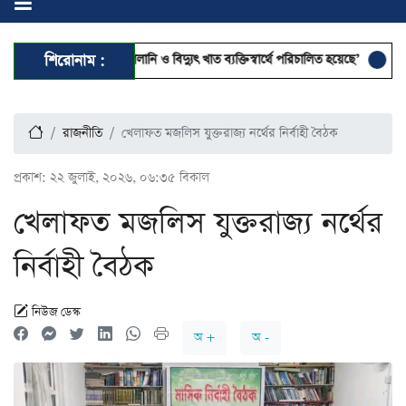
ী আমলে দেশের জ্বালানি ও বিদ্যুৎ খাত ব্যক্তিস্বার্থে পরিচালিত হয়েছে’
শিরোনাম :
অলি আহমদকে 
রাজনীতি
খেলাফত মজলিস যুক্তরাজ্য নর্থের নির্বাহী বৈঠক
প্রকাশ:
২২ জুলাই, ২০২৬, ০৬:৩৫ বিকাল
খেলাফত মজলিস যুক্তরাজ্য নর্থের
নির্বাহী বৈঠক
নিউজ ডেস্ক
অ +
অ -