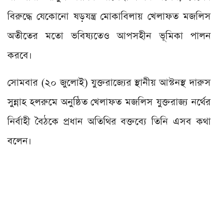
বিরুদ্ধে যেকোনো ষড়যন্ত্র মোকাবিলায় খেলাফত মজলিস
অতীতের মতো ভবিষ্যতেও আপসহীন ভূমিকা পালন
করবে।
সোমবার (২০ জুলােই) যুক্তরাজ্যের স্থানীয় আস্টনস্থ দারুস
সুন্নাহ হলরুমে অনুষ্ঠিত খেলাফত মজলিস যুক্তরাজ্য নর্থের
নির্বাহী বৈঠকে প্রধান অতিথির বক্তব্যে তিনি এসব কথা
বলেন।