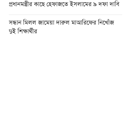
প্রধানমন্ত্রীর কাছে হেফাজতে ইসলামের ৯ দফা দাবি
সন্ধান মিলল জামেয়া দারুল মাআরিফের নিখোঁজ
দুই শিক্ষার্থীর
হেফাজত আমিরের সঙ্গে প্রধানমন্ত্রীর সাক্ষাৎ,
মতবিনিময়
টাকায় বিদেশ ভ্রমণের প্যাকেজ বিক্রির সুযোগ পেল
ট্যুর অপারেটররা
‘তথ্যনির্ভর নাগরিক সাংবাদিকতায় গুরুত্বপূর্ণ ভূমিকা
রাখতে পারেন মাদরাসা শিক্ষার্থীরা’