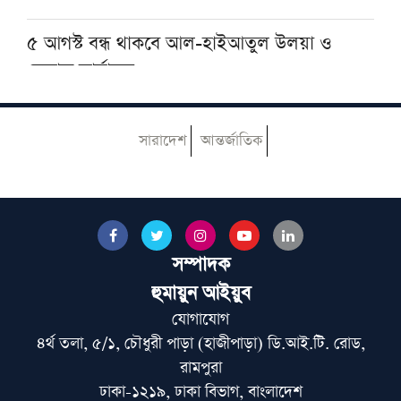
৫ আগস্ট বন্ধ থাকবে আল-হাইআতুল উলয়া ও
বেফাক কার্যালয়
হেজবুত তাওহীদ কেন ভ্রান্ত, কী তাদের আকিদা
সারাদেশ
আন্তর্জাতিক
আজ ঢাকায় আসছেন দেওবন্দের মুহতামিম, জেনে
নিন সফরসূচি
সম্পাদক
পায়ে হেঁটে হজের উদ্দেশে রওয়ানা করলেন নাটোরের
দুলাল হোসেন
হুমায়ুন আইয়ুব
যোগাযোগ
৪র্থ তলা, ৫/১, চৌধুরী পাড়া (হাজীপাড়া) ডি.আই.টি. রোড,
মুআসসাসা ইলমিয়্যাহ বাংলাদেশের উদ্যোগে বিশেষ
রামপুরা
ইলমি সেমিনার অনুষ্ঠিত
ঢাকা-১২১৯, ঢাকা বিভাগ, বাংলাদেশ