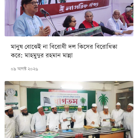
মানুষ বোঝেই না বিরোধী দল কিসের বিরোধিতা
করে: মাহমুদুর রহমান মান্না
০৯ আগস্ট ২০২৬