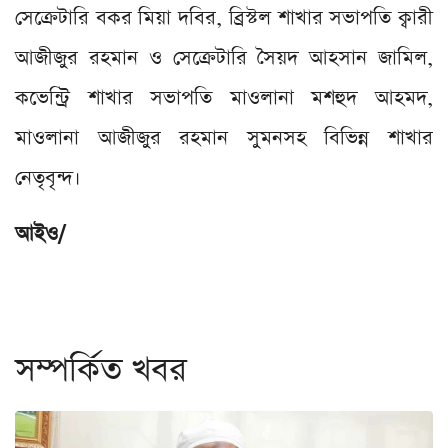
সেক্রেটারি বকর মিয়া দবির, ব্রিস্টল শাখার সভাপতি ক্বারী
আজীজুর রহমান ও সেক্রেটারি সৈয়দ আহসান জামিল,
কভেন্ট্রি শাখার সভাপতি মাওলানা মশহুদ আহমদ,
মাওলানা আজীজুর রহমান সুমনসহ বিভিন্ন শাখার
নেতৃবৃন্দ।
আইও/
সম্পর্কিত খবর