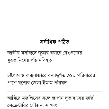
প্রত্নতত্ত্বকে ‘হাতিয়ার’ করে ফিলিস্তিনি ভূমি দখলের
অভিযোগ ইসরাইলের বিরুদ্ধে
ট্রাক-লরি-সিএনজির ত্রিমুখী সংঘর্ষে ২ জন নিহত
লন্ডনে খেলাফত মজলিসের গণসমাবেশ অনুষ্ঠিত
সর্বাধিক পঠিত
জাতীয় মসজিদে জুমার বয়ানে দেওবন্দের
হেফাজত আমিরের সঙ্গে সাক্ষাতে বাবুনগর
মুহতামিমের পাঁচ নসিহত
মাদরাসায় প্রধানমন্ত্রী
চট্টগ্রাম ও কক্সবাজারে বন্যাদুর্গত ৩১০ পরিবারের
চট্টগ্রামের জামেয়া দারুল মাআরিফের দুই ছাত্র
পাশে যশোর জেলা ইমাম পরিষদ
নিখোঁজ, সন্ধানে সহায়তার আবেদন
আমিরে মজলিসের সঙ্গে জাপান দূতাবাসের ফার্স্ট
সেক্রেটারির সৌজন্য সাক্ষাৎ