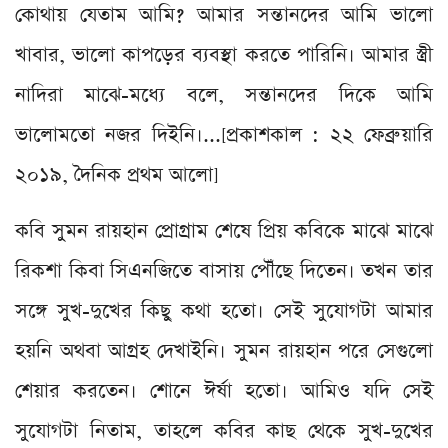
কোথায় যেতাম আমি? আমার সন্তানদের আমি ভালো
খাবার, ভালো কাপড়ের ব্যবস্থা করতে পারিনি। আমার স্ত্রী
নাদিরা মাঝে-মধ্যে বলে, সন্তানদের দিকে আমি
ভালোমতো নজর দিইনি।...[প্রকাশকাল : ২২ ফেব্রুয়ারি
২০১৯, দৈনিক প্রথম আলো]
কবি সুমন রায়হান প্রোগ্রাম শেষে প্রিয় কবিকে মাঝে মাঝে
রিকশা কিবা সিএনজিতে বাসায় পৌঁছে দিতেন। তখন তার
সঙ্গে সুখ-দুখের কিছু কথা হতো। সেই সুযোগটা আমার
হয়নি অথবা আগ্রহ দেখাইনি। সুমন রায়হান পরে সেগুলো
শেয়ার করতেন। শোনে ঈর্ষা হতো। আমিও যদি সেই
সুযোগটা নিতাম, তাহলে কবির কাছ থেকে সুখ-দুখের