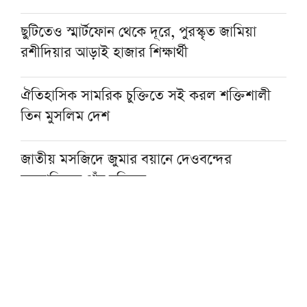
ছুটিতেও স্মার্টফোন থেকে দূরে, পুরস্কৃত জামিয়া
রশীদিয়ার আড়াই হাজার শিক্ষার্থী
ঐতিহাসিক সামরিক চুক্তিতে সই করল শক্তিশালী
তিন মুসলিম দেশ
জাতীয় মসজিদে জুমার বয়ানে দেওবন্দের
মুহতামিমের পাঁচ নসিহত
প্রকৃত সুখের একমাত্র পথ ঈমান ও সৎকর্ম: মসজিদে
নববীর খতিব
আল্লামা আহমদ শফীর কবর জিয়ারত করবেন