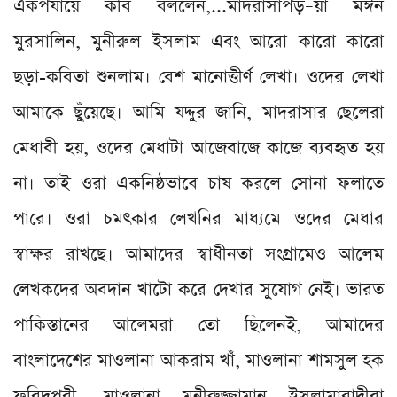
একপর্যায়ে কবি বললেন,...মাদরাসাপড়–য়া মঈন
মুরসালিন, মুনীরুল ইসলাম এবং আরো কারো কারো
ছড়া-কবিতা শুনলাম। বেশ মানোত্তীর্ণ লেখা। ওদের লেখা
আমাকে ছুঁয়েছে। আমি যদ্দুর জানি, মাদরাসার ছেলেরা
মেধাবী হয়, ওদের মেধাটা আজেবাজে কাজে ব্যবহৃত হয়
না। তাই ওরা একনিষ্ঠভাবে চাষ করলে সোনা ফলাতে
পারে। ওরা চমৎকার লেখনির মাধ্যমে ওদের মেধার
স্বাক্ষর রাখছে। আমাদের স্বাধীনতা সংগ্রামেও আলেম
লেখকদের অবদান খাটো করে দেখার সুযোগ নেই। ভারত
পাকিস্তানের আলেমরা তো ছিলেনই, আমাদের
বাংলাদেশের মাওলানা আকরাম খাঁ, মাওলানা শামসুল হক
ফরিদপুরী, মাওলানা মনীরুজ্জামান ইসলামাবাদীরা