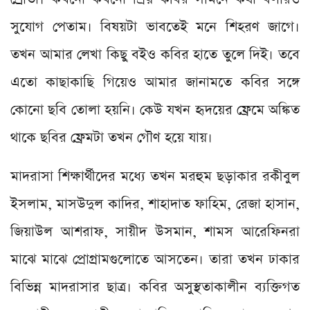
সুযোগ পেতাম। বিষয়টা ভাবতেই মনে শিহরণ জাগে।
তখন আমার লেখা কিছু বইও কবির হাতে তুলে দিই। তবে
এতো কাছাকাছি গিয়েও আমার জানামতে কবির সঙ্গে
কোনো ছবি তোলা হয়নি। কেউ যখন হৃদয়ের ফ্রেমে অঙ্কিত
থাকে ছবির ফ্রেমটা তখন গৌণ হয়ে যায়।
মাদরাসা শিক্ষার্থীদের মধ্যে তখন মরহুম ছড়াকার রকীবুল
ইসলাম, মাসউদুল কাদির, শাহাদাত ফাহিম, রেজা হাসান,
জিয়াউল আশরাফ, সায়ীদ উসমান, শামস আরেফিনরা
মাঝে মাঝে প্রোগ্রামগুলোতে আসতেন। তারা তখন ঢাকার
বিভিন্ন মাদরাসার ছাত্র। কবির অসুস্থতাকালীন ব্যক্তিগত