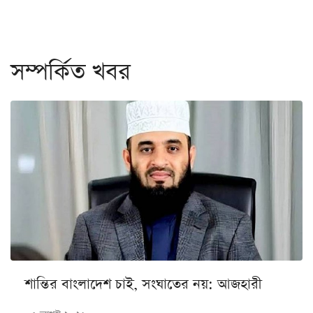
সম্পর্কিত খবর
শান্তির বাংলাদেশ চাই, সংঘাতের নয়: আজহারী