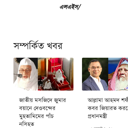
এলএইস/
সম্পর্কিত খবর
জাতীয় মসজিদে জুমার
আল্লামা আহমদ শ
বয়ানে দেওবন্দের
কবর জিয়ারত করব
মুহতামিমের পাঁচ
প্রধানমন্ত্রী
নসিহত