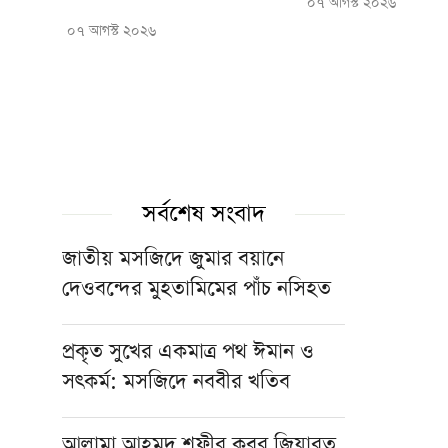
০৭ আগস্ট ২০২৬
০৭ আগস্ট ২০২৬
সর্বশেষ সংবাদ
জাতীয় মসজিদে জুমার বয়ানে
দেওবন্দের মুহতামিমের পাঁচ নসিহত
প্রকৃত সুখের একমাত্র পথ ঈমান ও
সৎকর্ম: মসজিদে নববীর খতিব
আল্লামা আহমদ শফীর কবর জিয়ারত