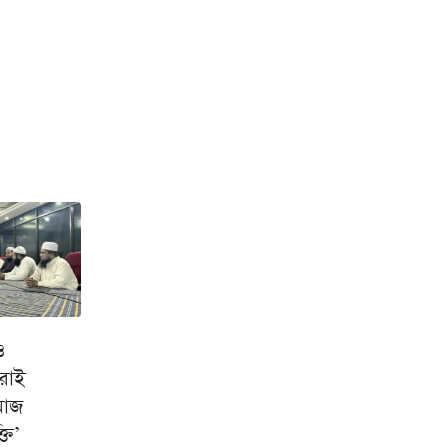
ও
রাই
মাজ
তি’