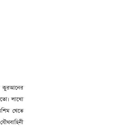
ত্র কুরআনের
 মতো। লাখো
মশিম খেতে
ত যৌথবাহিনী