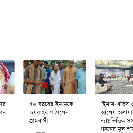
ফীর
৫৬ বছরের ইমামকে
‘ইমাম-খতিব 
েন
ওমরাহয় পাঠালেন
আলেম-ওলামা
গ্রামবাসী
ন্যায়ভিত্তিক স
গঠনের মূল শক্