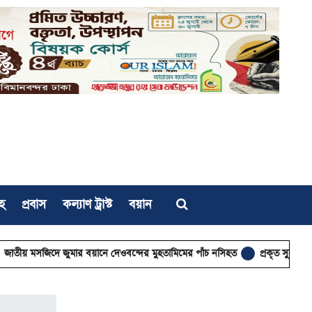
হ
প্রবাস
কল্যাণ ট্রাস্ট
বয়ান
ে জুমার বয়ানে দেওবন্দের মুহতামিমের পাঁচ নসিহত
প্রকৃত সুখের একমাত্র পথ ঈ