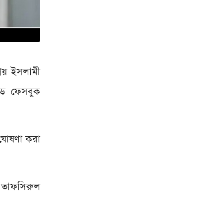
িয় ইসলামী
েড ফেসবুক
 ঘোষণা করা
 তাফসিরুল