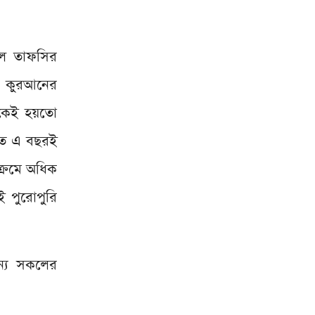
সকল তাফসির
ুল কুরআনের
েকেই হয়তো
খতে এ বছরই
যক্রমে অধিক
ই পুরোপুরি
ন্য সকলের