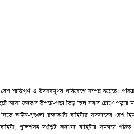
রাম বেশ শান্তিপূর্ণ ও উৎসবমুখর পরিবেশে সম্পন্ন হয়েছে। পবি
 থেকে ছুটে আসা জনতার উপচে-পড়া ভিড় ছিল সবার চোখে পড়ার
িতে আইন-শৃঙ্খলা রক্ষাকারী বাহিনীর সদস্যদের বেশ হি
নাবাহিনী, পুলিশসহ সংশ্লিষ্ট অন্যান্য বাহিনীর সমন্বয়ে গঠি