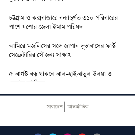
চট্টগ্রাম ও কক্সবাজারে বন্যাদুর্গত ৩১০ পরিবারের
পাকিস্তান-সৌদি ও তুরস্কের প্রতিরক্ষা চুক্তিকে স্বাগত
পাশে যশোর জেলা ইমাম পরিষদ
জানালেন মুফতি তাকি উসমানী
আমিরে মজলিসের সঙ্গে জাপান দূতাবাসের ফার্স্ট
সেক্রেটারির সৌজন্য সাক্ষাৎ
৫ আগস্ট বন্ধ থাকবে আল-হাইআতুল উলয়া ও
বেফাক কার্যালয়
হেজবুত তাওহীদ কেন ভ্রান্ত, কী তাদের আকিদা
সারাদেশ
আন্তর্জাতিক
আজ ঢাকায় আসছেন দেওবন্দের মুহতামিম, জেনে
নিন সফরসূচি