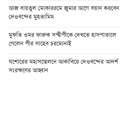
আজ বায়তুল মোকাররমে জুমার আগে বয়ান করবেন
দেওবন্দের মুহতামিম
মুফতি ওমর ফারুক সন্দ্বীপীকে দেখতে হাসপাতালে
গেলেন পীর সাহেব চরমোনাই
যশোরের মহাসম্মেলনে আকাবিরে দেওবন্দের আদর্শ
সংরক্ষণের আহ্বান
‘ইমাম-খতিব ও আলেম-ওলামারাই ন্যায়ভিত্তিক
সমাজ গঠনের মূল শক্তি’
গণভোটের রায় বাস্তবায়ন না হওয়া পর্যন্ত রাজপথে
থাকব: আমিরে মজলিস