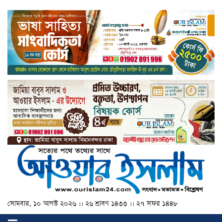
সোমবার, ১০ আগস্ট ২০২৬ ।। ২৬ শ্রাবণ ১৪৩৩ ।। ২৭ সফর ১৪৪৮