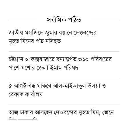
‘বৃক্ষমেলায় বিপুল টাকার লেনদেন প্রমাণ করে তরুণ
সমাজ ‘সবুজ অর্থনীতি’ গড়তে প্রস্তুত’
সর্বাধিক পঠিত
রাষ্ট্রপতি হতে যেসব যোগ্যতা প্রয়োজন
জাতীয় মসজিদে জুমার বয়ানে দেওবন্দের
মুহতামিমের পাঁচ নসিহত
প্রধানমন্ত্রীর কাছে সাদপন্থীদের ইজতেমা বন্ধের দাবি
হেফাজতের
চট্টগ্রাম ও কক্সবাজারে বন্যাদুর্গত ৩১০ পরিবারের
পাশে যশোর জেলা ইমাম পরিষদ
রাষ্ট্রপতির শপথ অনুষ্ঠান উপলক্ষে ৬ কমিটি গঠন
৫ আগস্ট বন্ধ থাকবে আল-হাইআতুল উলয়া ও
বেফাক কার্যালয়
আজ ঢাকায় আসছেন দেওবন্দের মুহতামিম, জেনে
নিন সফরসূচি