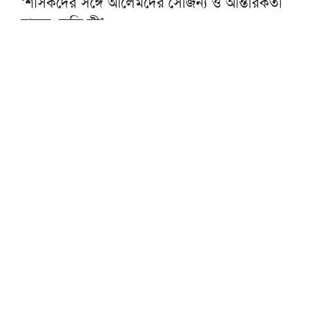
‘শাসকদের সঙ্গে আলেমদের সৌজন্য ও আন্তরিকতা
বাড়ুক, ক্ষতি কী’
খুলনায় চলছে আস-সুন্নাহর পাঁচ দিনের ইমাম
প্রশিক্ষণ কর্মশালা
এসএসসি ও দাখিল পরীক্ষার ফল আজ, জানবেন
যেভাবে
শুধু সরকার বদল নয়, রাজনৈতিক ব্যবস্থার সংস্কার
করতে হবে: আমিরে মজলিস
হাটহাজারী মাদরাসায় প্রধানমন্ত্রীকে উষ্ণ অভ্যর্থনা,
উচ্ছ্বসিত শিক্ষার্থীরা