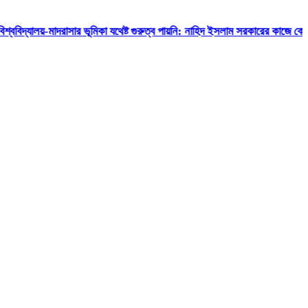
াসার ভূমিকা যথেষ্ট গুরুত্ব পায়নি: নাহিদ ইসলাম
সরকারের কাজে কোনো গাফিলতি হলে কঠোর