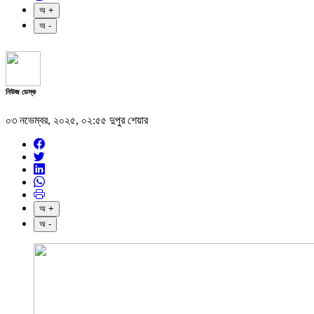
অ +
অ -
নিউজ ডেস্ক
০৩ নভেম্বর, ২০২৫, ০২:৫৫ দুপুর
শেয়ার
অ +
অ -