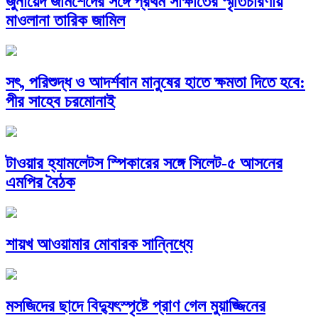
জুনায়েদ জামশেদের সঙ্গে প্রথম সাক্ষাতের স্মৃতিচারণায়
মাওলানা তারিক জামিল
সৎ, পরিশুদ্ধ ও আদর্শবান মানুষের হাতে ক্ষমতা দিতে হবে:
পীর সাহেব চরমোনাই
টাওয়ার হ্যামলেটস স্পিকারের সঙ্গে সিলেট-৫ আসনের
এমপির বৈঠক
শায়খ আওয়ামার মোবারক সান্নিধ্যে
মসজিদের ছাদে বিদ্যুৎস্পৃষ্টে প্রাণ গেল মুয়াজ্জিনের