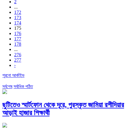
2
...
172
173
174
175
176
177
178
...
276
277
›
পুরনো আর্কাইভ
সর্বশেষ
সর্বাধিক পঠিত
ছুটিতেও স্মার্টফোন থেকে দূরে, পুরস্কৃত জামিয়া রশীদিয়ার
আড়াই হাজার শিক্ষার্থী