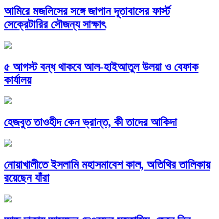
আমিরে মজলিসের সঙ্গে জাপান দূতাবাসের ফার্স্ট
সেক্রেটারির সৌজন্য সাক্ষাৎ
৫ আগস্ট বন্ধ থাকবে আল-হাইআতুল উলয়া ও বেফাক
কার্যালয়
হেজবুত তাওহীদ কেন ভ্রান্ত, কী তাদের আকিদা
নোয়াখালীতে ইসলামি মহাসমাবেশ কাল, অতিথির তালিকায়
রয়েছেন যাঁরা