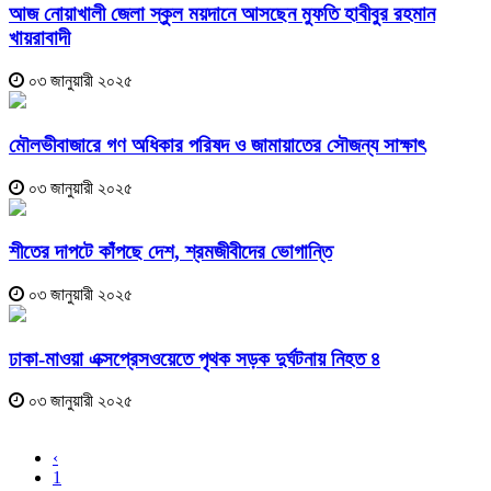
আজ নোয়াখালী জেলা স্কুল ময়দানে আসছেন মুফতি হাবীবুর রহমান
খায়রাবাদী
০৩ জানুয়ারী ২০২৫
মৌলভীবাজারে গণ অধিকার পরিষদ ও জামায়াতের সৌজন্য সাক্ষাৎ
০৩ জানুয়ারী ২০২৫
শীতের দাপটে কাঁপছে দেশ, শ্রমজীবীদের ভোগান্তি
০৩ জানুয়ারী ২০২৫
ঢাকা-মাওয়া এক্সপ্রেসওয়েতে পৃথক সড়ক দুর্ঘটনায় নিহত ৪
০৩ জানুয়ারী ২০২৫
‹
1