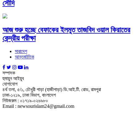
সৌদি
আজ শুরু হচ্ছে বেফাকের ইলমুত তাজবিদ ওয়াল কিরাতের
কেন্দ্রীয় পরীক্ষা
সারাদেশ
আন্তর্জাতিক
সম্পাদক
হুমায়ুন আইয়ুব
যোগাযোগ
৪র্থ তলা, ৫/১, চৌধুরী পাড়া (হাজীপাড়া) ডি.আই.টি. রোড, রামপুরা
ঢাকা-১২১৯, ঢাকা বিভাগ, বাংলাদেশ
নিউজরুম : ০১৭১৯-০২৬৯৮০
Email : newsourislam24@gmail.com