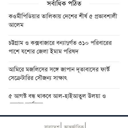
সর্বাধিক পঠিত
কওমীপিডিয়ার তালিকায় দেশের শীর্ষ ৫ প্রভাবশালী
থাইল্যান্ডে স্কুলছাত্রের গুলিতে প্রাণ গেল শিক্ষকের,
আলেম
আহত ১০
চট্টগ্রাম ও কক্সবাজারে বন্যাদুর্গত ৩১০ পরিবারের
গফরগাঁওয়ে ঢাকাগামী জামালপুর কমিউটারের ৫
পাশে যশোর জেলা ইমাম পরিষদ
বগি লাইনচ্যুত, ট্রেন চলাচল বন্ধ
আমিরে মজলিসের সঙ্গে জাপান দূতাবাসের ফার্স্ট
সেক্রেটারির সৌজন্য সাক্ষাৎ
৫ আগস্ট বন্ধ থাকবে আল-হাইআতুল উলয়া ও
বেফাক কার্যালয়
হেজবুত তাওহীদ কেন ভ্রান্ত, কী তাদের আকিদা
সারাদেশ
আন্তর্জাতিক