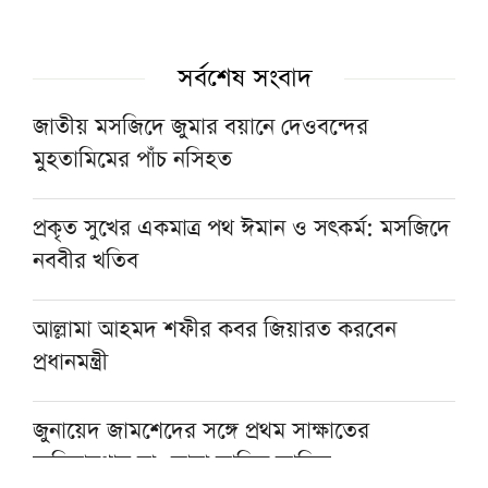
সর্বশেষ সংবাদ
জাতীয় মসজিদে জুমার বয়ানে দেওবন্দের
মুহতামিমের পাঁচ নসিহত
প্রকৃত সুখের একমাত্র পথ ঈমান ও সৎকর্ম: মসজিদে
নববীর খতিব
আল্লামা আহমদ শফীর কবর জিয়ারত করবেন
প্রধানমন্ত্রী
জুনায়েদ জামশেদের সঙ্গে প্রথম সাক্ষাতের
স্মৃতিচারণায় মাওলানা তারিক জামিল