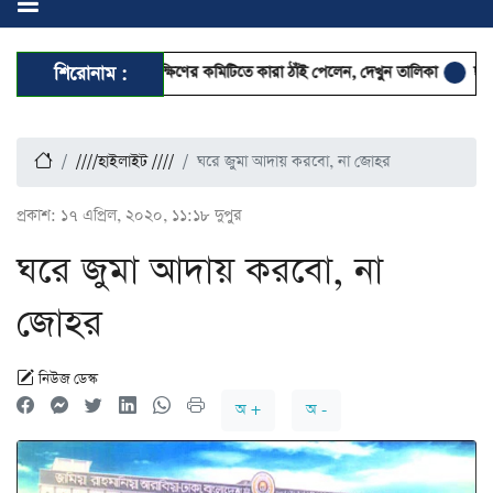
োলন ঢাকা মহানগর দক্ষিণের কমিটিতে কারা ঠাঁই পেলেন, দেখুন তালিকা
শিরোনাম :
ছুটিতেও স্
////হাইলাইট ////
ঘরে জুমা আদায় করবো, না জোহর
প্রকাশ:
১৭ এপ্রিল, ২০২০, ১১:১৮ দুপুর
ঘরে জুমা আদায় করবো, না
জোহর
নিউজ ডেস্ক
অ +
অ -