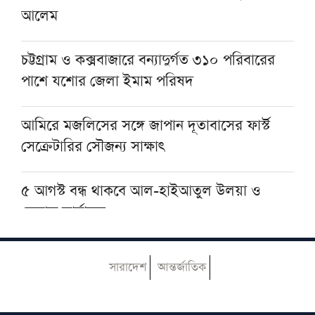
আলেম
মসজিদের ছাদে বিদ্যুৎস্পৃষ্টে প্রাণ গেল মুয়াজ্জিনের
চট্টগ্রাম ও কক্সবাজারে বন্যাদুর্গত ৩১০ পরিবারের
পাশে যশোর জেলা ইমাম পরিষদ
মুহাম্মদ (সা.)-কে সর্বশেষ নবী বিশ্বাস না করলে
মুসলমান থাকা যায় না: দেওবন্দের মুহতামিম
আমিরে মজলিসের সঙ্গে জাপান দূতাবাসের ফার্স্ট
সেক্রেটারির সৌজন্য সাক্ষাৎ
৫ আগস্ট বন্ধ থাকবে আল-হাইআতুল উলয়া ও
বেফাক কার্যালয়
হেজবুত তাওহীদ কেন ভ্রান্ত, কী তাদের আকিদা
সারাদেশ
আন্তর্জাতিক
আজ ঢাকায় আসছেন দেওবন্দের মুহতামিম, জেনে