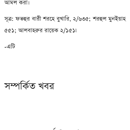
আমল করা।
সূত্র: ফতহুর বারী শরহে বুখারি, ২/৬৩৫; শরহুল মুনইয়াহ
৫৫১; আলবাহরুর রায়েক ২/১৫১৷
-এটি
সম্পর্কিত খবর