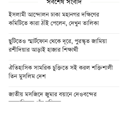
সর্বশেষ সংবাদ
ইসলামী আন্দোলন ঢাকা মহানগর দক্ষিণের
কমিটিতে কারা ঠাঁই পেলেন, দেখুন তালিকা
ছুটিতেও স্মার্টফোন থেকে দূরে, পুরস্কৃত জামিয়া
রশীদিয়ার আড়াই হাজার শিক্ষার্থী
ঐতিহাসিক সামরিক চুক্তিতে সই করল শক্তিশালী
তিন মুসলিম দেশ
জাতীয় মসজিদে জুমার বয়ানে দেওবন্দের
মুহতামিমের পাঁচ নসিহত
প্রকৃত সুখের একমাত্র পথ ঈমান ও সৎকর্ম: মসজিদে