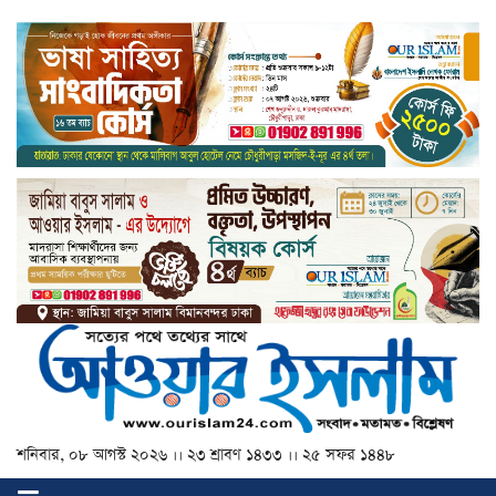
শনিবার, ০৮ আগস্ট ২০২৬ ।। ২৩ শ্রাবণ ১৪৩৩ ।। ২৫ সফর ১৪৪৮