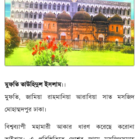
মুফতি তাউহিদুল ইসলাম
।।
মুফতি, জামিয়া রাহমানিয়া আরাবিয়া সাত মসজিদ
মোহাম্মদপুর ঢাকা।
বিশ্বব্যাপী মহামারী আকার ধারণ করেছে করোনা