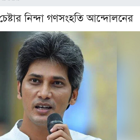
েষ্টার নিন্দা গণসংহতি আন্দোলনের