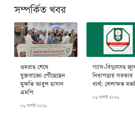
সম্পর্কিত খবর
ওমরাহ শেষে
গ্যাস-বিদ্যুৎসহ জ্বা
যুক্তরাজ্যে পৌঁছেছেন
নিরাপত্তায় সরকার
মুফতি আবুল হাসান
ব্যর্থ: খেলাফত ম
এমপি
০৬ আগস্ট ২০২৬
০৬ আগস্ট ২০২৬