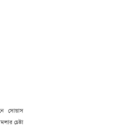
্ডনে সোয়াস
লার চেষ্টা