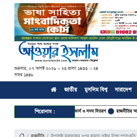
শুক্রবার, ০৭ আগস্ট ২০২৬ ।। ২৩ শ্রাবণ ১৪৩৩ ।। ২৪
সফর ১৪৪৮
জাতীয়
মুসলিম বিশ্ব
সারাদেশ
হলো ৭ দিনব্যাপী ‘তাহকীকুন নুসূস’ কোর্স ও সনদ বিতরণ
শিরোনাম :
রাজনীতির আত্মা কোথায়
রাজনীতি
উপদেষ্টা মাহফুজের ওপর হামলা চেষ্টার নিন্দা গণসংহত