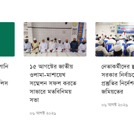
লানি
১৫ আগস্টের জাতীয়
নেতাকর্মীদের স্
ওলামা-মাশায়েখ
সরকার নির্বাচ
জলিস
সম্মেলন সফল করতে
প্রস্তুতির নির্দে
সাভারে মতবিনিময়
জমিয়তের
সভা
০৬ আগস্ট ২০২৬
০৬ আগস্ট ২০২৬