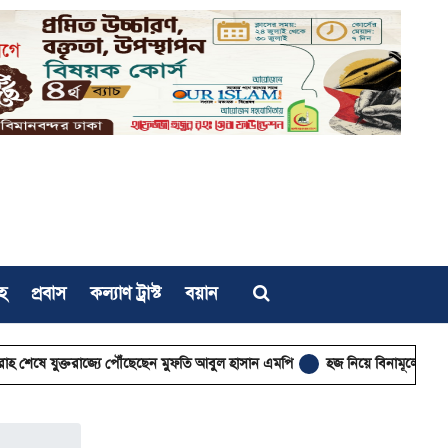
হ
প্রবাস
কল্যাণ ট্রাস্ট
বয়ান
ক্তরাজ্যে পৌঁছেছেন মুফতি আবুল হাসান এমপি
হজ নিয়ে বিনামূল্যে আল ওয়াসির