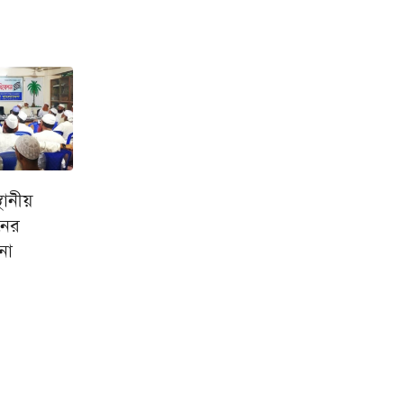
থানীয়
নের
শনা