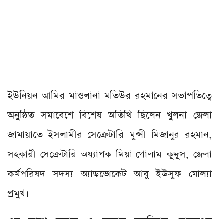
ইউনিয়ন আমির মাওলানা মতিউর রহমানের সভাপতিত্বে
অনুষ্ঠিত সমাবেশে বিশেষ অতিথি ছিলেন খুলনা জেলা
জামায়াতে ইসলামীর সেক্রেটারি মুন্সী মিজানুর রহমান,
সহকারী সেক্রেটারি অধ্যাপক মিয়া গোলাম কুদ্দুস, জেলা
কর্মপরিষদ সদস্য অ্যাডভোকেট আবু ইউসুফ মোল্যা
প্রমুখ।