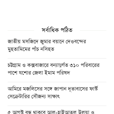
স্বাগত জানিয়েছে জমিয়ত
বাংলাদেশ খেলাফত শ্রমিক মজলিসের পূর্ণাঙ্গ
কেন্দ্রীয় নির্বাহী পরিষদ গঠন
সর্বাধিক পঠিত
জাতীয় মসজিদে জুমার বয়ানে দেওবন্দের
মুফতি ইয়াসির নাদিম ওয়াজেদির বিরুদ্ধে ভারতে
মুহতামিমের পাঁচ নসিহত
মামলা
চট্টগ্রাম ও কক্সবাজারে বন্যাদুর্গত ৩১০ পরিবারের
পাকিস্তান-সৌদি ও তুরস্কের প্রতিরক্ষা চুক্তিকে স্বাগত
পাশে যশোর জেলা ইমাম পরিষদ
জানালেন মুফতি তাকি উসমানী
আমিরে মজলিসের সঙ্গে জাপান দূতাবাসের ফার্স্ট
সেক্রেটারির সৌজন্য সাক্ষাৎ
৫ আগস্ট বন্ধ থাকবে আল-হাইআতুল উলয়া ও