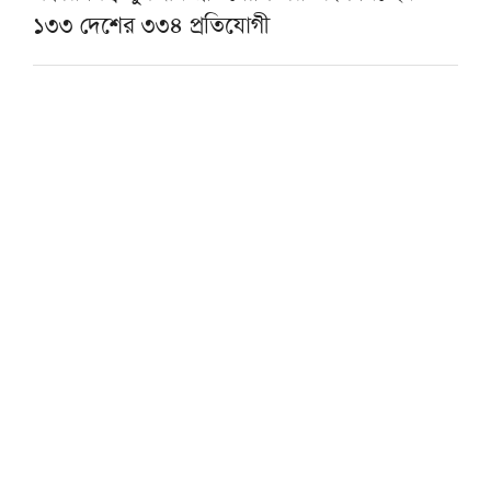
১৩৩ দেশের ৩৩৪ প্রতিযোগী
শায়খ আহমাদুল্লাহর সঙ্গে দাওয়াহ কাজে যুক্ত
হওয়ার সুযোগ
মানুষ বোঝেই না বিরোধী দল কিসের বিরোধিতা
করে: মাহমুদুর রহমান মান্না
মোজতবা খামেনির ভিডিও প্রকাশ
আজ হাটহাজারী ও বাবুনগর মাদরাসায় যাবেন
প্রধানমন্ত্রী
প্রাক্তন নেতৃবৃন্দের মূলধারায় একীভূত হওয়াকে