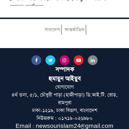
বেফাক কার্যালয়
হেজবুত তাওহীদ কেন ভ্রান্ত, কী তাদের আকিদা
সারাদেশ
আন্তর্জাতিক
আজ ঢাকায় আসছেন দেওবন্দের মুহতামিম, জেনে
নিন সফরসূচি
সম্পাদক
পায়ে হেঁটে হজের উদ্দেশে রওয়ানা করলেন নাটোরের
দুলাল হোসেন
হুমায়ুন আইয়ুব
যোগাযোগ
৪র্থ তলা, ৫/১, চৌধুরী পাড়া (হাজীপাড়া) ডি.আই.টি. রোড,
মুআসসাসা ইলমিয়্যাহ বাংলাদেশের উদ্যোগে বিশেষ
রামপুরা
ইলমি সেমিনার অনুষ্ঠিত
ঢাকা-১২১৯, ঢাকা বিভাগ, বাংলাদেশ
নিউজরুম : ০১৭১৯-০২৬৯৮০
বেফাকের ইবতিদাইয়া মারহালার মানবণ্টন নিয়ে
Email : newsourislam24@gmail.com