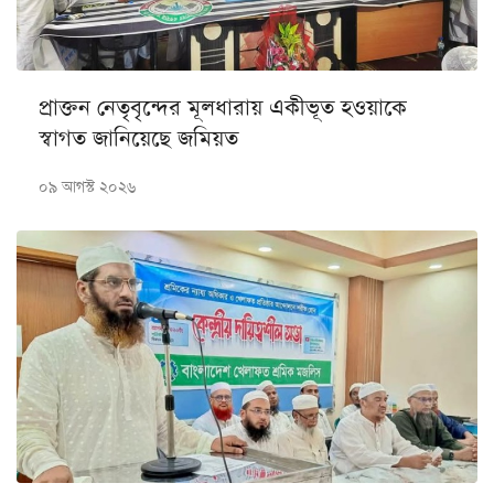
প্রাক্তন নেতৃবৃন্দের মূলধারায় একীভূত হওয়াকে
স্বাগত জানিয়েছে জমিয়ত
০৯ আগস্ট ২০২৬