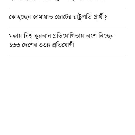
কে হচ্ছেন জামায়াত জোটের রাষ্ট্রপতি প্রার্থী?
মক্কায় বিশ্ব কুরআন প্রতিযোগিতায় অংশ নিচ্ছেন
১৩৩ দেশের ৩৩৪ প্রতিযোগী
শায়খ আহমাদুল্লাহর সঙ্গে দাওয়াহ কাজে যুক্ত
হওয়ার সুযোগ
মানুষ বোঝেই না বিরোধী দল কিসের বিরোধিতা
করে: মাহমুদুর রহমান মান্না
মোজতবা খামেনির ভিডিও প্রকাশ