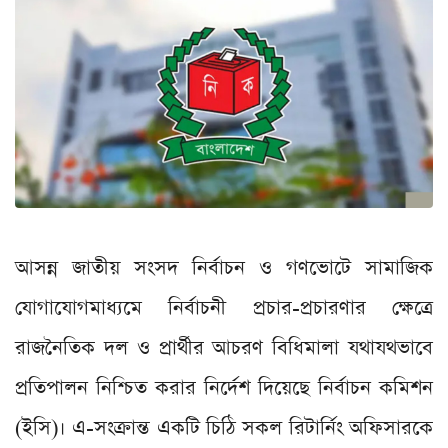
আসন্ন জাতীয় সংসদ নির্বাচন ও গণভোটে সামাজিক
যোগাযোগমাধ্যমে নির্বাচনী প্রচার-প্রচারণার ক্ষেত্রে
রাজনৈতিক দল ও প্রার্থীর আচরণ বিধিমালা যথাযথভাবে
প্রতিপালন নিশ্চিত করার নির্দেশ দিয়েছে নির্বাচন কমিশন
(ইসি)। এ-সংক্রান্ত একটি চিঠি সকল রিটার্নিং অফিসারকে