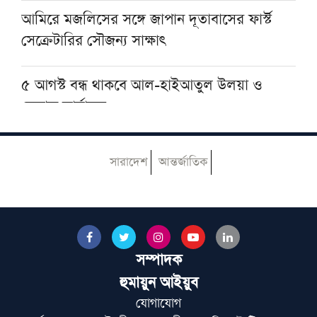
আমিরে মজলিসের সঙ্গে জাপান দূতাবাসের ফার্স্ট
সেক্রেটারির সৌজন্য সাক্ষাৎ
৫ আগস্ট বন্ধ থাকবে আল-হাইআতুল উলয়া ও
বেফাক কার্যালয়
হেজবুত তাওহীদ কেন ভ্রান্ত, কী তাদের আকিদা
সারাদেশ
আন্তর্জাতিক
আজ ঢাকায় আসছেন দেওবন্দের মুহতামিম, জেনে
নিন সফরসূচি
সম্পাদক
পায়ে হেঁটে হজের উদ্দেশে রওয়ানা করলেন নাটোরের
দুলাল হোসেন
হুমায়ুন আইয়ুব
যোগাযোগ