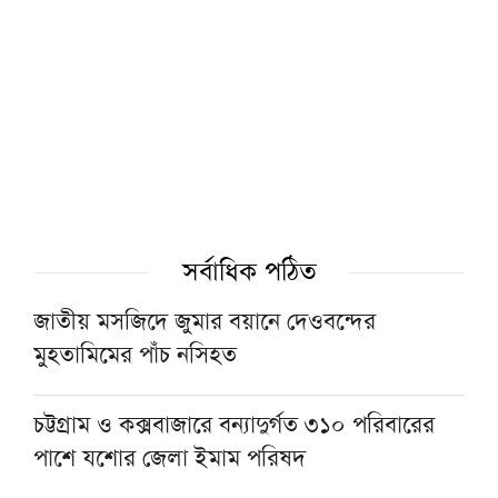
আজ হাটহাজারী ও বাবুনগর মাদরাসায় যাবেন
প্রধানমন্ত্রী
প্রাক্তন নেতৃবৃন্দের মূলধারায় একীভূত হওয়াকে
স্বাগত জানিয়েছে জমিয়ত
বাংলাদেশ খেলাফত শ্রমিক মজলিসের পূর্ণাঙ্গ
কেন্দ্রীয় নির্বাহী পরিষদ গঠন
সর্বাধিক পঠিত
জাতীয় মসজিদে জুমার বয়ানে দেওবন্দের
মুফতি ইয়াসির নাদিম ওয়াজেদির বিরুদ্ধে ভারতে
মুহতামিমের পাঁচ নসিহত
মামলা
চট্টগ্রাম ও কক্সবাজারে বন্যাদুর্গত ৩১০ পরিবারের
পাকিস্তান-সৌদি ও তুরস্কের প্রতিরক্ষা চুক্তিকে স্বাগত
পাশে যশোর জেলা ইমাম পরিষদ
জানালেন মুফতি তাকি উসমানী