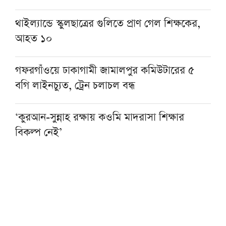
থাইল্যান্ডে স্কুলছাত্রের গুলিতে প্রাণ গেল শিক্ষকের,
আহত ১০
গফরগাঁওয়ে ঢাকাগামী জামালপুর কমিউটারের ৫
বগি লাইনচ্যুত, ট্রেন চলাচল বন্ধ
‘কুরআন-সুন্নাহ রক্ষায় কওমি মাদরাসা শিক্ষার
বিকল্প নেই’
‘জুলাই গণঅভ্যুত্থানের চেতনা ধরে রাখতে দরকার
ফ্যাসিবাদবিরোধী শক্তির ঐক্য’
বাদশাহ সালমানের দাওয়াতে ওমরাহ পালনে ২৩