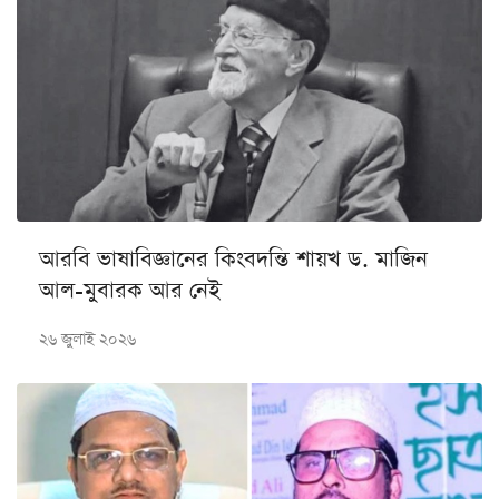
আরবি ভাষাবিজ্ঞানের কিংবদন্তি শায়খ ড. মাজিন
আল-মুবারক আর নেই
২৬ জুলাই ২০২৬