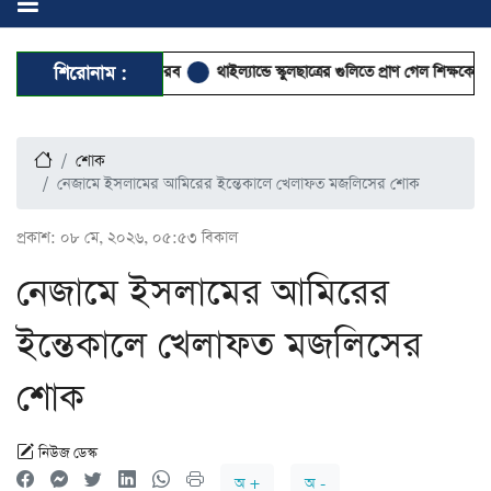
র দিনে যেসব আমল করব
শিরোনাম :
থাইল্যান্ডে স্কুলছাত্রের গুলিতে প্রাণ গেল শিক্ষকের, আহত
শোক
নেজামে ইসলামের আমিরের ইন্তেকালে খেলাফত মজলিসের শোক
প্রকাশ:
০৮ মে, ২০২৬, ০৫:৫৩ বিকাল
নেজামে ইসলামের আমিরের
ইন্তেকালে খেলাফত মজলিসের
শোক
নিউজ ডেস্ক
অ +
অ -