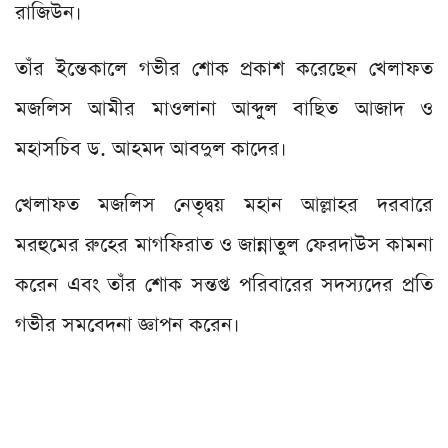
রাজিউন।
তাঁর ইন্তেকালে গভীর শোক প্রকাশ করেছেন খেলাফত
মজলিস আমীর মাওলানা আব্দুল বাছিত আজাদ ও
মহাসচিব ড. আহমদ আবদুল কাদের।
খেলাফত মজলিস নেতৃদ্বয় মহান আল্লাহর দরবারে
মরহুমের রুহের মাগফিরাত ও জান্নাতুল ফেরদাউস কামনা
করেন এবং তাঁর শোক সন্তপ্ত পরিবারের সদস্যদের প্রতি
গভীর সমবেদনা জ্ঞাপন করেন।