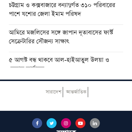
চট্টগ্রাম ও কক্সবাজারে বন্যাদুর্গত ৩১০ পরিবারের
পাশে যশোর জেলা ইমাম পরিষদ
গণভোটের রায় বাস্তবায়ন না হওয়া পর্যন্ত রাজপথে
থাকব: আমিরে মজলিস
আমিরে মজলিসের সঙ্গে জাপান দূতাবাসের ফার্স্ট
সেক্রেটারির সৌজন্য সাক্ষাৎ
৫ আগস্ট বন্ধ থাকবে আল-হাইআতুল উলয়া ও
বেফাক কার্যালয়
হেজবুত তাওহীদ কেন ভ্রান্ত, কী তাদের আকিদা
সারাদেশ
আন্তর্জাতিক
নোয়াখালীতে ইসলামি মহাসমাবেশ কাল, অতিথির
তালিকায় রয়েছেন যাঁরা