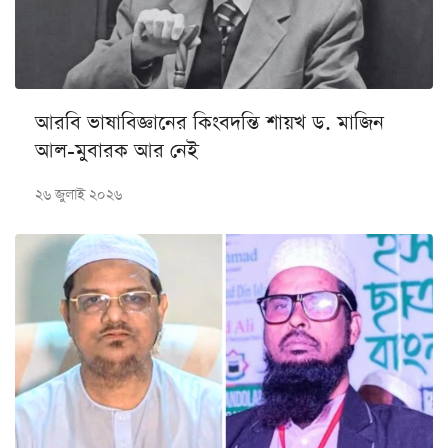
আরবি ভাষাবিজ্ঞানের কিংবদন্তি শায়খ ড. মাজিন
আল-মুবারক আর নেই
২৬ জুলাই ২০২৬