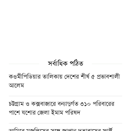
মুহাম্মদ (সা.)-কে সর্বশেষ নবী বিশ্বাস না করলে
মুসলমান থাকা যায় না: দেওবন্দের মুহতামিম
জুমার দিনে যেসব আমল করব
থাইল্যান্ডে স্কুলছাত্রের গুলিতে প্রাণ গেল শিক্ষকের,
আহত ১০
সর্বাধিক পঠিত
কওমীপিডিয়ার তালিকায় দেশের শীর্ষ ৫ প্রভাবশালী
গফরগাঁওয়ে ঢাকাগামী জামালপুর কমিউটারের ৫
আলেম
বগি লাইনচ্যুত, ট্রেন চলাচল বন্ধ
চট্টগ্রাম ও কক্সবাজারে বন্যাদুর্গত ৩১০ পরিবারের
‘কুরআন-সুন্নাহ রক্ষায় কওমি মাদরাসা শিক্ষার
পাশে যশোর জেলা ইমাম পরিষদ
বিকল্প নেই’