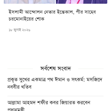
ইসলামী আন্দোলন নেতার ইন্তেকাল, পীর সাহেব
চরমোনাইয়ের শোক
১৮ জুলাই ২০২৬
সর্বশেষ সংবাদ
প্রকৃত সুখের একমাত্র পথ ঈমান ও সৎকর্ম: মসজিদে
নববীর খতিব
আল্লামা আহমদ শফীর কবর জিয়ারত করবেন
প্রধানমন্ত্রী