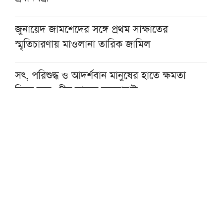
জুনায়েদ জামশেদের সঙ্গে প্রথম সাক্ষাতের
স্মৃতিচারণায় মাওলানা তারিক জামিল
সৎ, পরিশুদ্ধ ও আদর্শবান মানুষের হাতে ক্ষমতা
দিতে হবে: পীর সাহেব চরমোনাই
টাওয়ার হ্যামলেটস স্পিকারের সঙ্গে সিলেট-৫
আসনের এমপির বৈঠক
শায়খ আওয়ামার মোবারক সান্নিধ্যে
মসজিদের ছাদে বিদ্যুৎস্পৃষ্টে প্রাণ গেল মুয়াজ্জিনের