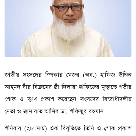
জাতীয় সংসদের স্পিকার মেজর (অব.) হাফিজ উদ্দিন
আহমদ বীর বিক্রমের স্ত্রী দিলারা হাফিজের মৃত্যুতে গভীর
শোক ও দুঃখ প্রকাশ করেছেন সংসদের বিরোধীদলীয়
নেতা ও জামায়াত আমির ডা. শফিকুর রহমান।
শনিবার (২৮ মার্চ) এক বিবৃতিতে তিনি এ শোক প্রকাশ