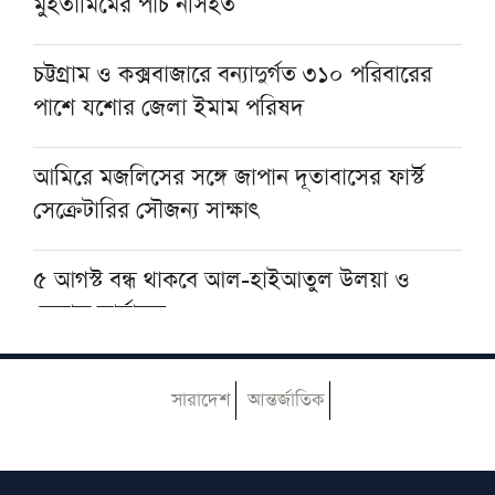
মুহতামিমের পাঁচ নসিহত
করে: মাহমুদুর রহমান মান্না
চট্টগ্রাম ও কক্সবাজারে বন্যাদুর্গত ৩১০ পরিবারের
মোজতবা খামেনির ভিডিও প্রকাশ
পাশে যশোর জেলা ইমাম পরিষদ
আমিরে মজলিসের সঙ্গে জাপান দূতাবাসের ফার্স্ট
সেক্রেটারির সৌজন্য সাক্ষাৎ
৫ আগস্ট বন্ধ থাকবে আল-হাইআতুল উলয়া ও
বেফাক কার্যালয়
হেজবুত তাওহীদ কেন ভ্রান্ত, কী তাদের আকিদা
সারাদেশ
আন্তর্জাতিক
আজ ঢাকায় আসছেন দেওবন্দের মুহতামিম, জেনে
নিন সফরসূচি