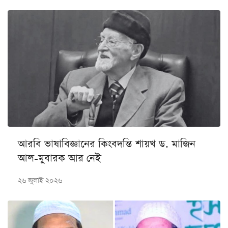
আরবি ভাষাবিজ্ঞানের কিংবদন্তি শায়খ ড. মাজিন
আল-মুবারক আর নেই
২৬ জুলাই ২০২৬