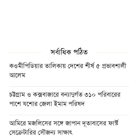
জমিয়ত নেতারা
জেরুজালেমে ইসরাইলি আগ্রাসনের বিরুদ্ধে
এককাতারে আরব-মুসলিম দেশগুলো
সর্বাধিক পঠিত
আজ বগুড়ার জামিল মাদরাসায় বয়ান করবেন
দেওবন্দের মুহতামিম
কওমীপিডিয়ার তালিকায় দেশের শীর্ষ ৫ প্রভাবশালী
আলেম
দুই মহীরুহের সান্নিধ্যে তিরমিজি শরিফের দরস:
এক সৌভাগ্যময় স্মৃতি
চট্টগ্রাম ও কক্সবাজারে বন্যাদুর্গত ৩১০ পরিবারের
পাশে যশোর জেলা ইমাম পরিষদ
ভারতীয় আলেমদের প্রতিবাদের মুখে সুর নরম
তসলিমা নাসরিনের
আমিরে মজলিসের সঙ্গে জাপান দূতাবাসের ফার্স্ট
সেক্রেটারির সৌজন্য সাক্ষাৎ