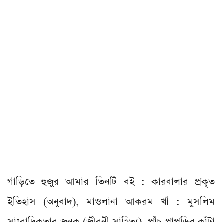
গাড়িতে হুজুর আমার তিনটি বই : কারবালার প্রকৃত
ইতিহাস (অনুবাদ), মাওলানা আকরম খাঁ : মুসলিম
সাংবাদিকতার জনক (জীবনী সাহিত্য), পাঁচ পাপড়ির কাঁটা