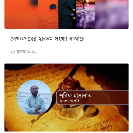
লেখকপত্রের ২৯তম সংখ্যা বাজারে
২৫ জুলাই ২০২৬