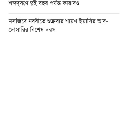
শব্দদূষণে দুই বছর পর্যন্ত কারাদণ্ড
মসজিদে নববীতে শুক্রবার শায়খ ইয়াসির আদ-
দোসারির বিশেষ দরস
সঠিক ধর্মীয় সচেতনতাই গড়ে তোলে আদর্শ নেতৃত্ব:
মিসরের গ্র্যান্ড মুফতি
জুলাই আন্দোলনে বিএনপি-জামায়াত সক্রিয় ছিল
না: শায়খে চরমোনাই
বিশ্বজয়ী হাফেজ জাকারিয়াকে সম্মাননা দিল ইক্বরা
ইন্টারন্যাশনাল মাদরাসা
লন্ডনে জুলাই গণ-অভ্যুত্থান দিবসের অনুষ্ঠানে