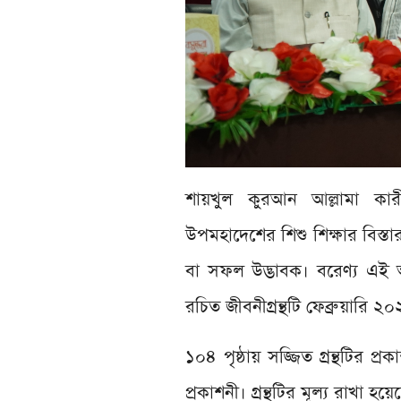
শায়খুল কুরআন আল্লামা কার
উপমহাদেশের শিশু শিক্ষার বিস্তার 
বা সফল উদ্ভাবক। বরেণ্য এই 
রচিত জীবনীগ্রন্থটি ফেব্রুয়ারি 
১০৪ পৃষ্ঠায় সজ্জিত গ্রন্থটির
প্রকাশনী। গ্রন্থটির মূল্য রাখা হ