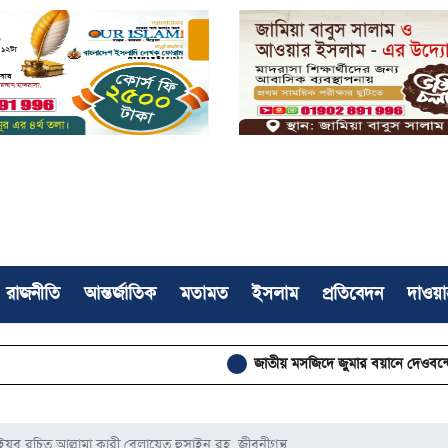
রাজনীতি
আন্তর্জাতিক
মতামত
ইসলাম
প্রতিবেদন
দাওয়া
জাতীয় মসজিদে জুমার বয়ানে দেওবন্দের মুহতামিমের পাঁ
য়ুব রচিত আল্লামা কারী বেলায়েত হুসাইন রহ. জীবনীগ্রন্থ