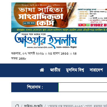
শুক্রবার, ০৭ আগস্ট ২০২৬ ।। ২৩ শ্রাবণ ১৪৩৩ ।। ২৪
সফর ১৪৪৮
জাতীয়
মুসলিম বিশ্ব
সারাদেশ
শিরোনাম :
সাহিত্য-সংস্কৃতি
‘ফোরাম গ্রন্থ সম্মাননা-২০২৩’ পেলো হুমায়ুন আই