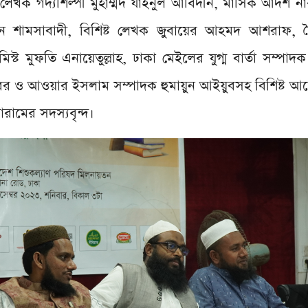
েখক গদ্যশিল্পী মুহাম্মদ যাইনুল আবিদীন, মাসিক আদর্শ নার
ন শামসাবাদী, বিশিষ্ট লেখক জুবায়ের আহমদ আশরাফ, 
স্ট মুফতি এনায়েতুল্লাহ, ঢাকা মেইলের যুগ্ম বার্তা সম্পা
াবর ও আওয়ার ইসলাম সম্পাদক হুমায়ুন আইয়ুবসহ বিশিষ্ট 
রামের সদস্যবৃন্দ।