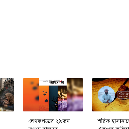
লেখকপত্রের ২৯তম
শরিফ হাসানা