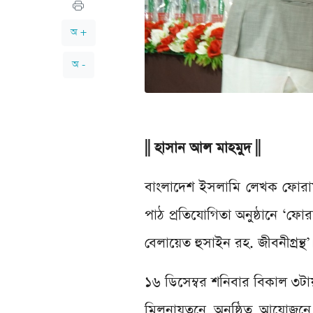
অ +
অ -
||
হাসান আল মাহমুদ
||
বাংলাদেশ ইসলামি লেখক ফোরাম 
পাঠ প্রতিযোগিতা অনুষ্ঠানে ‘ফোর
বেলায়েত হুসাইন রহ. জীবনীগ্রন্থ’
১৬ ডিসেম্বর শনিবার বিকাল ৩টা
মিলনায়তনে অনুষ্ঠিত আয়োজনে জীব