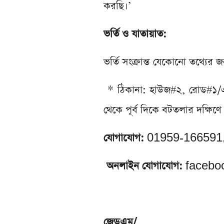
করছি।’
ভর্তি ও যাতায়াত:
ভর্তি সংক্রান্ত যেকোনো তথ্যের
* ঠিকানা: হাউজ#২, রোড#১/এ, ব্
থেকে পূর্ব দিকে বটতলার দক্ষিণ
যোগাযোগ:
01959-166591
অনলাইন যোগাযোগ:
faceboo
জেডএম/