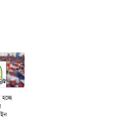
হচ্ছে
স
াইন