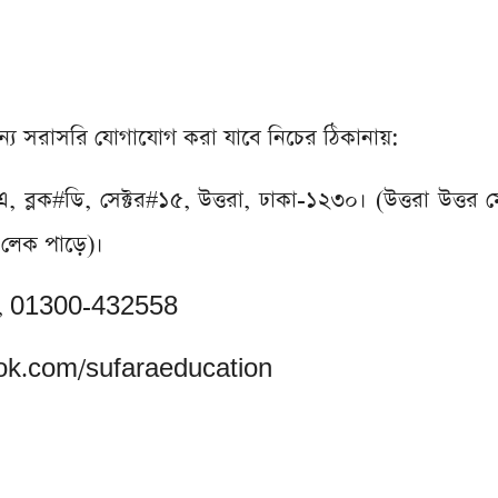
 জন্য সরাসরি যোগাযোগ করা যাবে নিচের ঠিকানায়:
লক#ডি, সেক্টর#১৫, উত্তরা, ঢাকা-১২৩০। (উত্তরা উত্তর মেট
ে লেক পাড়ে)।
, 01300-432558
k.com/sufaraeducation