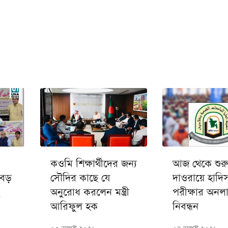
কওমি শিক্ষার্থীদের জন্য
আজ থেকে শুরু 
 বড়
সৌদির কাছে যে
দাওরায়ে হাদি
অনুরোধ করলেন মন্ত্রী
পরীক্ষার অনল
আরিফুল হক
নিবন্ধন