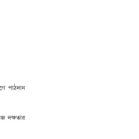
াগে পাঠদান
েজ দক্ষতার