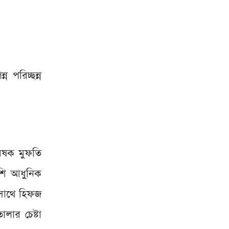
ন পরিচ্ছন্ন
বেষক মুফতি
াশি আধুনিক
 সাথে হিফজ
লার চেষ্টা