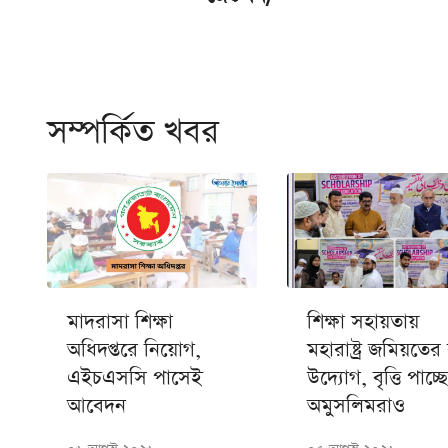
সম্পর্কিত খবর
মাদরাসা শিক্ষা
শিক্ষা সহায়তায়
অধিদপ্তরে নিয়োগ,
মহারাষ্ট্র জমিয়তের
এইচএসসি পাসেই
উদ্যোগ, বৃত্তি পাচ্ছে
আবেদন
অমুসলিমরাও