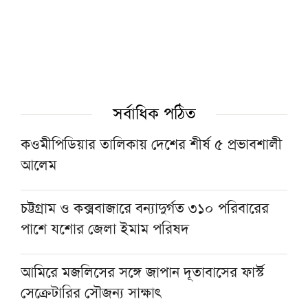
পশ্চিমবঙ্গে ১২৭৯টি মসজিদ থেকে মাইক ও লাউড
স্পিকার অপসারণ
১৫ আগস্টের জাতীয় ওলামা-মাশায়েখ সম্মেলন
সর্বাধিক পঠিত
সফল করতে সাভারে মতবিনিময় সভা
কওমীপিডিয়ার তালিকায় দেশের শীর্ষ ৫ প্রভাবশালী
আলেম
নেতাকর্মীদের স্থানীয় সরকার নির্বাচনের প্রস্তুতির
নির্দেশনা জমিয়তের
চট্টগ্রাম ও কক্সবাজারে বন্যাদুর্গত ৩১০ পরিবারের
পাশে যশোর জেলা ইমাম পরিষদ
যুক্তরাষ্ট্রের অস্ত্র ভাণ্ডার নিয়ে তথ্য ফাঁস, ক্ষুব্ধ ট্রাম্পের
কড়া বার্তা
আমিরে মজলিসের সঙ্গে জাপান দূতাবাসের ফার্স্ট
সেক্রেটারির সৌজন্য সাক্ষাৎ