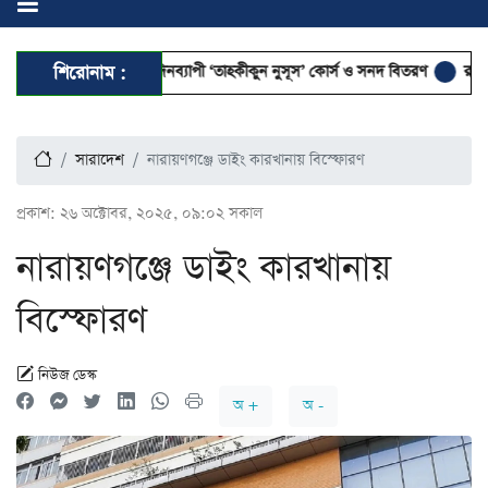
 সম্পন্ন হলো ৭ দিনব্যাপী ‘তাহকীকুন নুসূস’ কোর্স ও সনদ বিতরণ
শিরোনাম :
রাজনীতির আত
সারাদেশ
নারায়ণগঞ্জে ডাইং কারখানায় বিস্ফোরণ
প্রকাশ:
২৬ অক্টোবর, ২০২৫, ০৯:০২ সকাল
নারায়ণগঞ্জে ডাইং কারখানায়
বিস্ফোরণ
নিউজ ডেস্ক
অ +
অ -