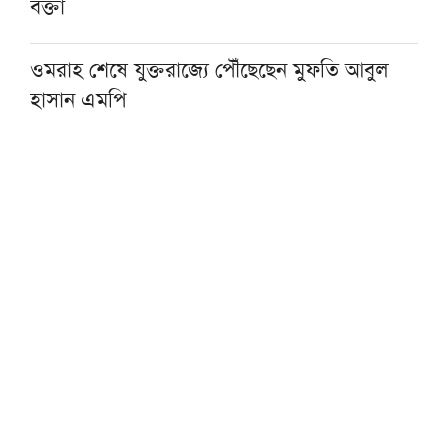
বক্তা
ওমরাহ শেষে যুক্তরাজ্যে পৌঁছেছেন মুফতি আবুল
হাসান এমপি
হজ নিয়ে বিনামূল্যে আল ওয়াসির জুম মিট-আপ ১৫
আগস্ট
ফাস্ট ফুডের নেতিবাচক প্রভাব দাম্পত্য জীবনেও
পড়তে পারে: মাওলানা তারিক জামিল
৩০০ টাকায় ওমরাহ!
গ্যাস-বিদ্যুৎসহ জ্বালানি নিরাপত্তায় সরকার ব্যর্থ:
খেলাফত মজলিস