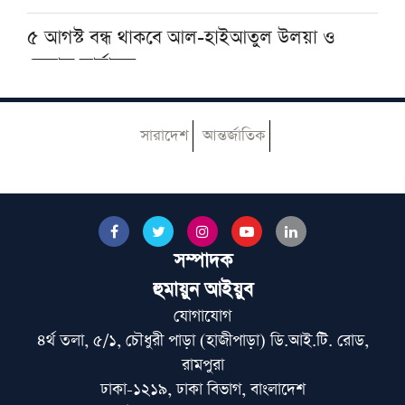
৫ আগস্ট বন্ধ থাকবে আল-হাইআতুল উলয়া ও
বেফাক কার্যালয়
হেজবুত তাওহীদ কেন ভ্রান্ত, কী তাদের আকিদা
সারাদেশ
আন্তর্জাতিক
নোয়াখালীতে ইসলামি মহাসমাবেশ কাল, অতিথির
তালিকায় রয়েছেন যাঁরা
সম্পাদক
আজ ঢাকায় আসছেন দেওবন্দের মুহতামিম, জেনে
নিন সফরসূচি
হুমায়ুন আইয়ুব
যোগাযোগ
৪র্থ তলা, ৫/১, চৌধুরী পাড়া (হাজীপাড়া) ডি.আই.টি. রোড,
বেফাকের ইবতিদাইয়া মারহালার মানবণ্টন নিয়ে
রামপুরা
নতুন সিদ্ধান্ত
ঢাকা-১২১৯, ঢাকা বিভাগ, বাংলাদেশ