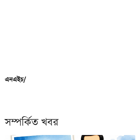
এনএইচ/
সম্পর্কিত খবর