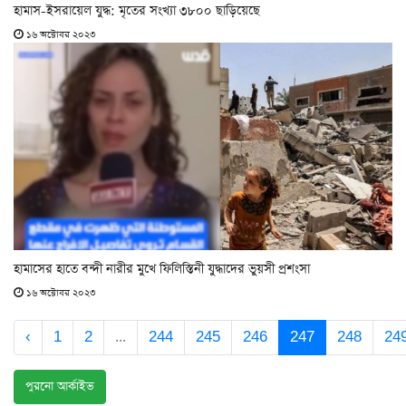
হামাস-ইসরায়েল যুদ্ধ: মৃতের সংখ্যা ৩৮০০ ছাড়িয়েছে
১৬ অক্টোবর ২০২৩
হামাসের হাতে বন্দী নারীর মুখে ফিলিস্তিনী যুদ্ধাদের ভুয়সী প্রশংসা
১৬ অক্টোবর ২০২৩
‹
1
2
...
244
245
246
247
248
24
পুরনো আর্কাইভ