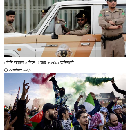
সৌদি আরবে ৬ দিনে গ্রেপ্তার ১৬৭৯০ অভিবাসী
১৬ অক্টোবর ২০২৩