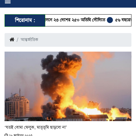
হ পালনে ২৩ দেশের ২৫০ অতিথি সৌদিতে
শিরোনাম :
৫৬ বছরের ইমামকে ওমরাহয় পাঠালেন গ্
আন্তর্জাতিক
‘যতই বোমা ফেলুক, মাতৃভূমি ছাড়বো না’
১৮ অক্টোবর ২০২৩