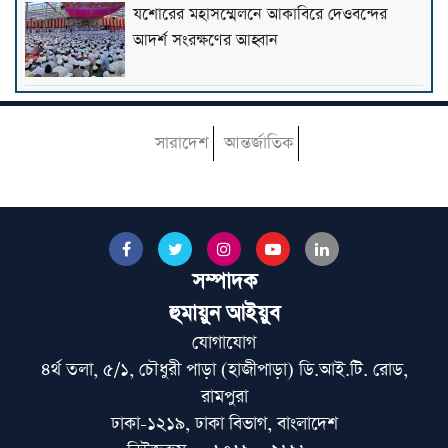
যশোরের মহাসম্মেলনে আকাবিরে দেওবন্দের
আদর্শ সংরক্ষণের আহ্বান
‘ইমাম-খতিব ও আলেম-ওলামারাই ন্যায়ভিত্তিক
সমাজ গঠনের মূল শক্তি’
সারাদেশ
আন্তর্জাতিক
গণভোটের রায় বাস্তবায়ন না হওয়া পর্যন্ত রাজপথে
থাকব: আমিরে মজলিস
সম্পাদক
সফলভাবে সম্পন্ন হলো ৭ দিনব্যাপী ‘তাহকীকুন
হুমায়ুন আইয়ুব
নুসূস’ কোর্স ও সনদ বিতরণ
যোগাযোগ
৪র্থ তলা, ৫/১, চৌধুরী পাড়া (হাজীপাড়া) ডি.আই.টি. রোড,
রাজনীতির আত্মা কোথায় হারাল?
রামপুরা
ঢাকা-১২১৯, ঢাকা বিভাগ, বাংলাদেশ