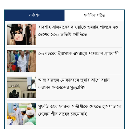
সর্বশেষ
সর্বাধিক পঠিত
বাদশাহ সালমানের দাওয়াতে ওমরাহ পালনে ২৩
দেশের ২৫০ অতিথি সৌদিতে
৫৬ বছরের ইমামকে ওমরাহয় পাঠালেন গ্রামবাসী
আজ বায়তুল মোকাররমে জুমার আগে বয়ান
করবেন দেওবন্দের মুহতামিম
মুফতি ওমর ফারুক সন্দ্বীপীকে দেখতে হাসপাতালে
গেলেন পীর সাহেব চরমোনাই