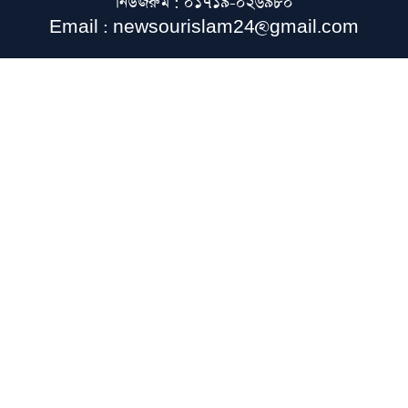
নিউজরুম : ০১৭১৯-০২৬৯৮০
বাংলাদেশে আসছেন দুই আন্তর্জাতিক ইসলামিক
Email : newsourislam24@gmail.com
বক্তা
ওমরাহ শেষে যুক্তরাজ্যে পৌঁছেছেন মুফতি আবুল
হাসান এমপি
হজ নিয়ে বিনামূল্যে আল ওয়াসির জুম মিট-আপ
১৫ আগস্ট