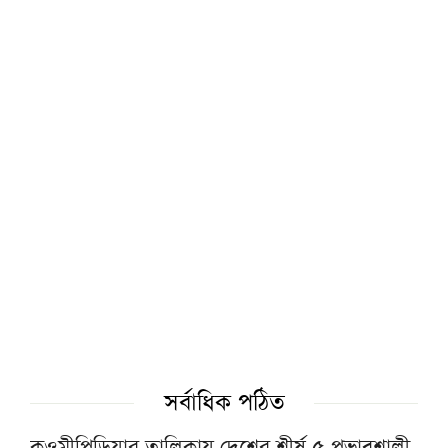
ফাস্ট ফুডের নেতিবাচক প্রভাব দাম্পত্য জীবনেও
পড়তে পারে: মাওলানা তারিক জামিল
৩০০ টাকায় ওমরাহ!
গ্যাস-বিদ্যুৎসহ জ্বালানি নিরাপত্তায় সরকার ব্যর্থ:
খেলাফত মজলিস
পশ্চিমবঙ্গে ১২৭৯টি মসজিদ থেকে মাইক ও লাউড
স্পিকার অপসারণ
১৫ আগস্টের জাতীয় ওলামা-মাশায়েখ সম্মেলন
সর্বাধিক পঠিত
সফল করতে সাভারে মতবিনিময় সভা
কওমীপিডিয়ার তালিকায় দেশের শীর্ষ ৫ প্রভাবশালী