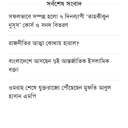
সর্বশেষ সংবাদ
সফলভাবে সম্পন্ন হলো ৭ দিনব্যাপী ‘তাহকীকুন
নুসূস’ কোর্স ও সনদ বিতরণ
রাজনীতির আত্মা কোথায় হারাল?
বাংলাদেশে আসছেন দুই আন্তর্জাতিক ইসলামিক
বক্তা
ওমরাহ শেষে যুক্তরাজ্যে পৌঁছেছেন মুফতি আবুল
হাসান এমপি
হজ নিয়ে বিনামূল্যে আল ওয়াসির জুম মিট-আপ ১৫
আগস্ট