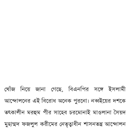
খোঁজ নিয়ে জানা গেছে, বিএনপির সঙ্গে ইসলামী
আন্দোলনের এই বিরোধ অনেক পুরনো। নব্বইয়ের দশকে
তৎকালীন মরহুম পীর সাহেব চরমোনাই মাওলানা সৈয়দ
মুহাম্মদ ফজলুল করীমের নেতৃত্বাধীন শাসনতন্ত্র আন্দোলন