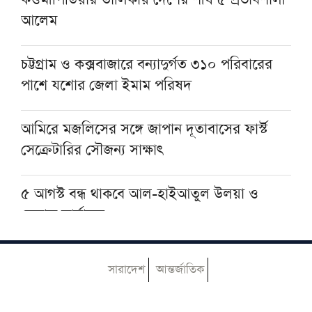
আলেম
নেতাকর্মীদের স্থানীয় সরকার নির্বাচনের প্রস্তুতির
নির্দেশনা জমিয়তের
চট্টগ্রাম ও কক্সবাজারে বন্যাদুর্গত ৩১০ পরিবারের
পাশে যশোর জেলা ইমাম পরিষদ
যুক্তরাষ্ট্রের অস্ত্র ভাণ্ডার নিয়ে তথ্য ফাঁস, ক্ষুব্ধ ট্রাম্পের
কড়া বার্তা
আমিরে মজলিসের সঙ্গে জাপান দূতাবাসের ফার্স্ট
সেক্রেটারির সৌজন্য সাক্ষাৎ
৫ আগস্ট বন্ধ থাকবে আল-হাইআতুল উলয়া ও
বেফাক কার্যালয়
হেজবুত তাওহীদ কেন ভ্রান্ত, কী তাদের আকিদা
সারাদেশ
আন্তর্জাতিক
নোয়াখালীতে ইসলামি মহাসমাবেশ কাল, অতিথির