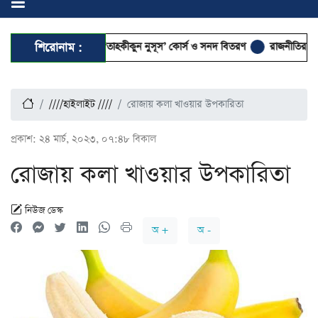
পন্ন হলো ৭ দিনব্যাপী ‘তাহকীকুন নুসূস’ কোর্স ও সনদ বিতরণ
শিরোনাম :
রাজনীতির আত্মা 
////হাইলাইট ////
রোজায় কলা খাওয়ার উপকারিতা
প্রকাশ:
২৪ মার্চ, ২০২৩, ০৭:৪৮ বিকাল
রোজায় কলা খাওয়ার উপকারিতা
নিউজ ডেস্ক
অ +
অ -