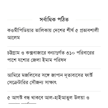
স্পিকার অপসারণ
১৫ আগস্টের জাতীয় ওলামা-মাশায়েখ সম্মেলন
সর্বাধিক পঠিত
সফল করতে সাভারে মতবিনিময় সভা
কওমীপিডিয়ার তালিকায় দেশের শীর্ষ ৫ প্রভাবশালী
আলেম
নেতাকর্মীদের স্থানীয় সরকার নির্বাচনের প্রস্তুতির
নির্দেশনা জমিয়তের
চট্টগ্রাম ও কক্সবাজারে বন্যাদুর্গত ৩১০ পরিবারের
পাশে যশোর জেলা ইমাম পরিষদ
যুক্তরাষ্ট্রের অস্ত্র ভাণ্ডার নিয়ে তথ্য ফাঁস, ক্ষুব্ধ ট্রাম্পের
কড়া বার্তা
আমিরে মজলিসের সঙ্গে জাপান দূতাবাসের ফার্স্ট
সেক্রেটারির সৌজন্য সাক্ষাৎ
৫ আগস্ট বন্ধ থাকবে আল-হাইআতুল উলয়া ও
বেফাক কার্যালয়